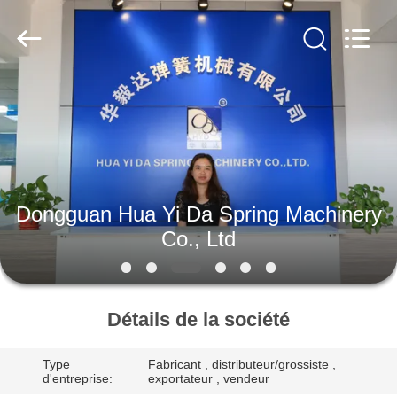
2026
Dongguan
Hua
Yi
Da
Spring
Machinery
Co.,
MAISON
Ltd.
All
Rights
Reserved.
PRODUITS
AU
Dongguan Hua Yi Da Spring Machinery
SUJET
Co., Ltd
DE
NOUS
Détails de la société
VISITE
Type
Fabricant , distributeur/grossiste ,
D'USINE
d'entreprise:
exportateur , vendeur