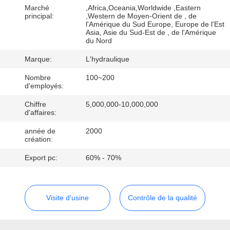
Marché
,Africa,Oceania,Worldwide ,Eastern
principal:
,Western de Moyen-Orient de , de
CONTRÔLE
l'Amérique du Sud Europe, Europe de l'Est
Asia, Asie du Sud-Est de , de l'Amérique
DE
du Nord
QUALITÉ
Marque:
L'hydraulique
Nombre
100~200
CONTACTEZ-
d'employés:
NOUS
Chiffre
5,000,000-10,000,000
d'affaires:
année de
2000
NOUVELLES
création:
Export pc:
60% - 70%
DEMANDEZ
UNE
Visite d'usine
Contrôle de la qualité
CITATION