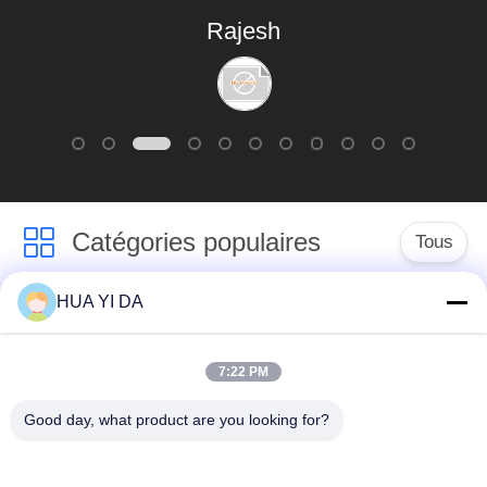
Rajesh
Catégories populaires
Tous
HUA YI DA
machine de ressort
Machine de
de commande
enroulement de
numérique par
7:22 PM
ressort
ordinateur
Good day, what product are you looking for?
Machine de ressort
Machine à cintrer de
de compression
ressort