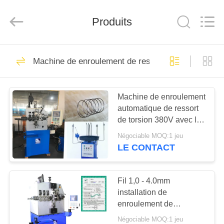
2026
Dongguan
Hua
Produits
Yi
Da
Spring
Machinery
Co.,
MAISON
225
Ltd.
All
Machine de enroulement de ressort
Rights
machine de ressort
Reserved.
PRODUITS
de commande
Machine de enroulement
automatique de ressort
numérique par
AU
de torsion 380V avec le
SUJET
ordinateur
système 2.7KW servo
Négociable MOQ:1 jeu
DE
LE CONTACT
46
NOUS
Machine de
Fil 1,0 - 4.0mm
installation de
VISITE
enroulement de
enroulement de
D'USINE
gisement de machine de
ressort
Négociable MOQ:1 jeu