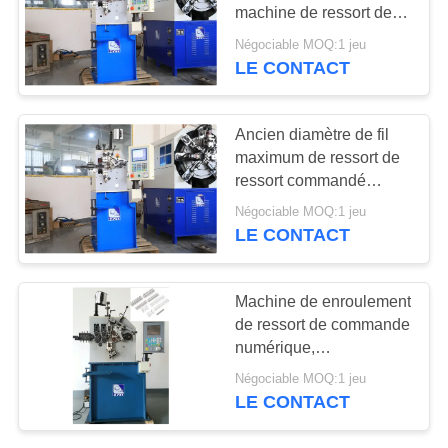
PLAN
machine de ressort de
DU
torsion de commande
Négociable MOQ:1 jeu
numérique par
LE CONTACT
40
SITE
ordinateur deux haches
machine à cintrer de
PRIVACY
Ancien diamètre de fil
fil
maximum de ressort de
POLICY
ressort commandé
superbe de moteur servo
Négociable MOQ:1 jeu
0.80mm
LE CONTACT
17
Machine de enroulement
de ressort de commande
guide la machine
numérique,
120pcs/ressort minimum
Négociable MOQ:1 jeu
faisant l'équipement
LE CONTACT