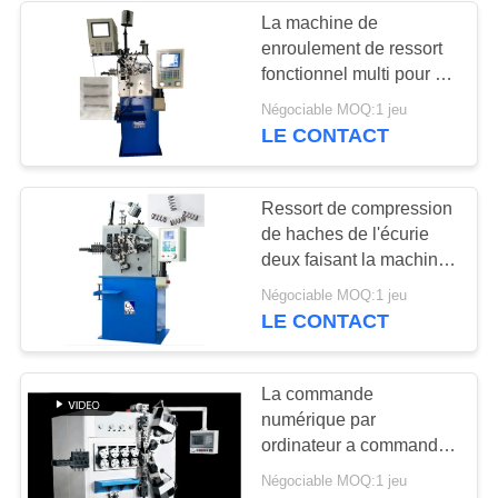
La machine de
enroulement de ressort
18
fonctionnel multi pour la
Machine de ressort
chandelle jaillit/ressort
Négociable MOQ:1 jeu
d'agrafe
LE CONTACT
de torsion
Ressort de compression
de haches de l'écurie
deux faisant la machine
pour le fil de 0,15 - de
13
Négociable MOQ:1 jeu
1.6mm
LE CONTACT
Machine de ressort
de tension
La commande
numérique par
ordinateur a commandé
l'ajustement de grande
Négociable MOQ:1 jeu
précision et flexible de