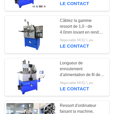
ressort de trois haches
LE CONTACT
CONTRÔLE
DE
Câblez la gamme
37
QUALITÉ
ressort de 1,0 - de
Machine de ressort
4.0mm lovant en rendant
le ressort de la
de compression
Négociable MOQ:1 jeu
CONTACTEZ-
machine/commande
LE CONTACT
numérique par
NOUS
ordinateur ancien
Longueur de
NOUVELLES
enroulement
d'alimentation de fil de
42
machine de ressort de
DEMANDEZ
Négociable MOQ:1 jeu
Machine à cintrer de
diamètre de fil de trois à
LE CONTACT
UNE
cinq haches illimitée
ressort
CITATION
Ressort d'ordinateur
faisant la machine,