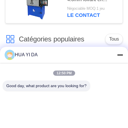
rendant le ressort de la
Négociable MOQ:1 jeu
machine/commande
LE CONTACT
numérique par
ordinateur ancien
Catégories populaires
Tous
HUA YI DA
machine de ressort
Machine de
de commande
enroulement de
numérique par
12:50 PM
ressort
ordinateur
Good day, what product are you looking for?
Machine de ressort
Machine à cintrer de
de compression
ressort
machine à cintrer de
guide la machine
fil