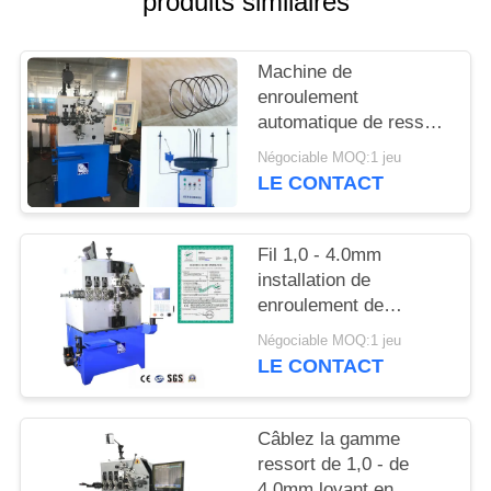
produits similaires
PLAN
DU
Machine de
SITE
enroulement
automatique de ressort
PRIVACY
de torsion 380V avec le
Négociable MOQ:1 jeu
système 2.7KW servo
POLICY
LE CONTACT
Fil 1,0 - 4.0mm
installation de
enroulement de
gisement de machine
Négociable MOQ:1 jeu
de ressort de trois
LE CONTACT
haches
Câblez la gamme
ressort de 1,0 - de
4.0mm lovant en