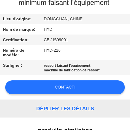
minimum faisant l'équipement
CONTRÔLE
Lieu d'origine:
DONGGUAN, CHINE
DE
QUALITÉ
Nom de marque:
HYD
Certification:
CE / IS09001
CONTACTEZ-
Numéro de
HYD-226
modèle:
NOUS
Surligner:
,
ressort faisant l'équipement
machine de fabrication de ressort
NOUVELLES
CONTACT!
DEMANDEZ
UNE
DÉPLIER LES DÉTAILS
CITATION