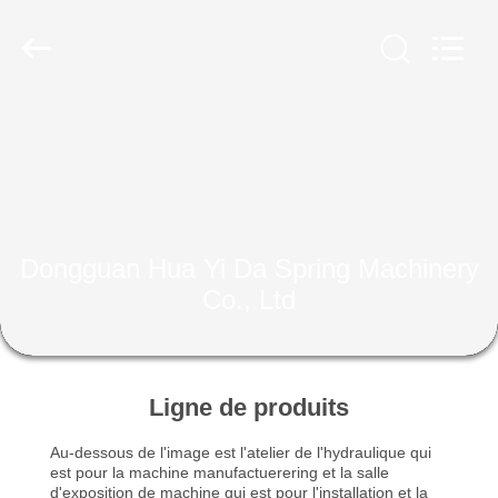
2026
Dongguan
Hua
Yi
Da
Spring
Machinery
Co.,
MAISON
Ltd.
All
Rights
Reserved.
PRODUITS
AU
Dongguan Hua Yi Da Spring Machinery
SUJET
Co., Ltd
DE
NOUS
Ligne de produits
VISITE
Au-dessous de l'image est l'atelier de l'hydraulique qui
D'USINE
est pour la machine manufactuerering et la salle
d'exposition de machine qui est pour l'installation et la