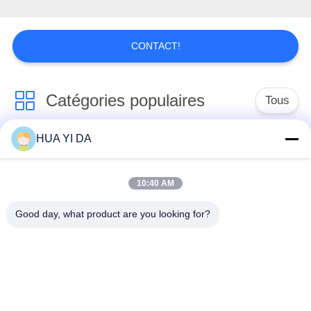
CONTACT!
Catégories populaires
Tous
HUA YI DA
machine de ressort
Machine de
de commande
enroulement de
numérique par
10:40 AM
ressort
ordinateur
Good day, what product are you looking for?
Machine de ressort
Machine à cintrer de
de compression
ressort
machine à cintrer de
guide la machine
fil