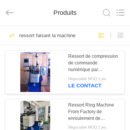
2026
Dongguan
Hua
Produits
Yi
Da
Spring
Machinery
Co.,
MAISON
225
Ltd.
All
ressort faisant la machine
Rights
machine de ressort
Reserved.
PRODUITS
de commande
Ressort de compression
de commande
numérique par
AU
numérique par
SUJET
ordinateur
ordinateur de haute
Négociable MOQ:1 jeu
précision faisant la
DE
LE CONTACT
machine de enroulement
46
NOUS
avec la trieuse de
Machine de
longueur
Ressort Ring Machine
From Factory de
VISITE
enroulement de
enroulement de
D'USINE
fabrication de
ressort
Négociable MOQ:1 jeu