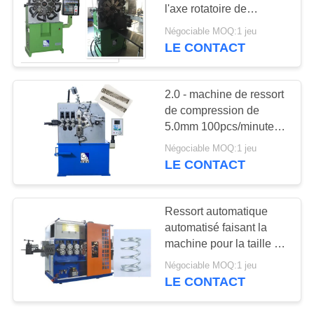
PLAN
l'axe rotatoire de
DU
cannette et alimentant
Négociable MOQ:1 jeu
l'axe
LE CONTACT
40
SITE
machine à cintrer de
PRIVACY
2.0 - machine de ressort
fil
de compression de
POLICY
5.0mm 100pcs/minute
avec la haute
Négociable MOQ:1 jeu
performance
LE CONTACT
17
Ressort automatique
automatisé faisant la
guide la machine
machine pour la taille de
fil 6 - 14mm
Négociable MOQ:1 jeu
LE CONTACT