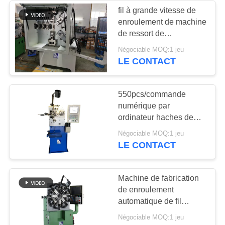
fil à grande vitesse de
enroulement de machine
18
de ressort de
Machine de ressort
compression de la
Négociable MOQ:1 jeu
commande numérique
LE CONTACT
de torsion
par ordinateur 5.5kw
faisant la machine
550pcs/commande
numérique par
ordinateur haches de
Min Coil Spring Making
13
Négociable MOQ:1 jeu
Machine deux faisant la
LE CONTACT
Machine de ressort
machine par l'usine
de tension
Machine de fabrication
de enroulement
automatique de fil
d'acier d'équipement
Négociable MOQ:1 jeu
industriel de ressort de