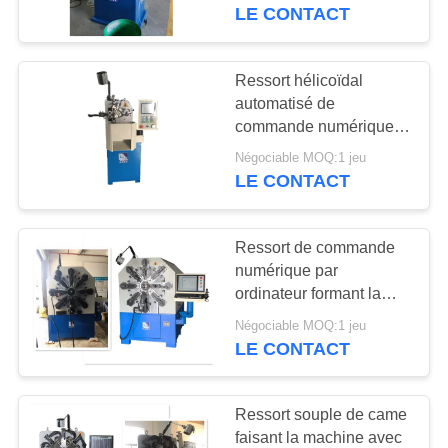
commande numérique
LE CONTACT
par ordinateur de deux
CONTRÔLE
haches
DE
Ressort hélicoïdal
37
QUALITÉ
automatisé de
Machine de ressort
commande numérique
par ordinateur de pot
de compression
Négociable MOQ:1 jeu
CONTACTEZ-
tournant de compression
LE CONTACT
faisant la machine avec
NOUS
0,15 - 0.80mm
Ressort de commande
NOUVELLES
numérique par
ordinateur formant la
42
machine avec douze
DEMANDEZ
Négociable MOQ:1 jeu
Machine à cintrer de
haches tournant guide la
LE CONTACT
UNE
machine
ressort
CITATION
Ressort souple de came
faisant la machine avec