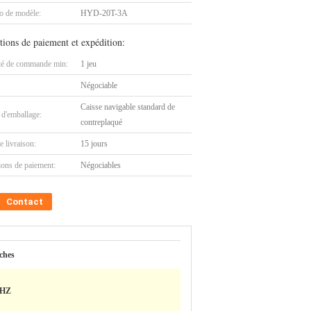
 de modèle:
HYD-20T-3A
tions de paiement et expédition:
té de commande min:
1 jeu
Négociable
Caisse navigable standard de
 d'emballage:
contreplaqué
e livraison:
15 jours
ions de paiement:
Négociables
Contact
ches
0HZ