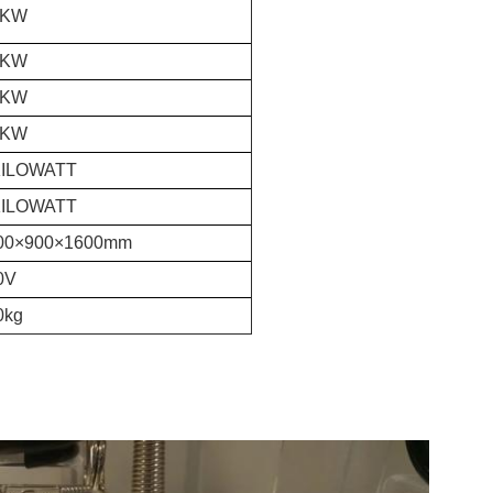
7KW
7KW
0KW
4KW
KILOWATT
KILOWATT
00×900×1600mm
0V
0kg