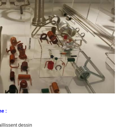
e :
aillissent dessin