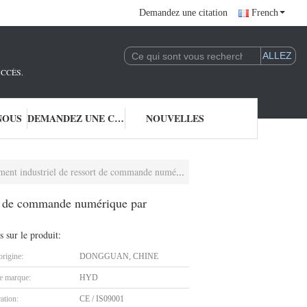
Demandez une citation
French
UCCÈS.
NOUS
DEMANDEZ UNE CITATION
NOUVELLES
riel de ressort de commande numérique par ordinateur
ort de commande numérique par
s sur le produit:
origine:
DONGGUAN, CHINE
 marque:
HYD
cation:
CE / IS09001