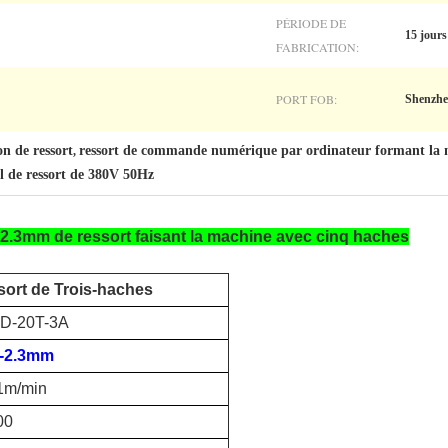
PÉRIODE DE
15 jours
FABRICATION:
PORT FOB:
Shenzhe
n de ressort
ressort de commande numérique par ordinateur formant la
,
l de ressort de 380V 50Hz
2-2.3mm de ressort faisant la machine avec cinq haches
sort de Trois-haches
D-20T-3A
2-2.3mm
1m/min
00