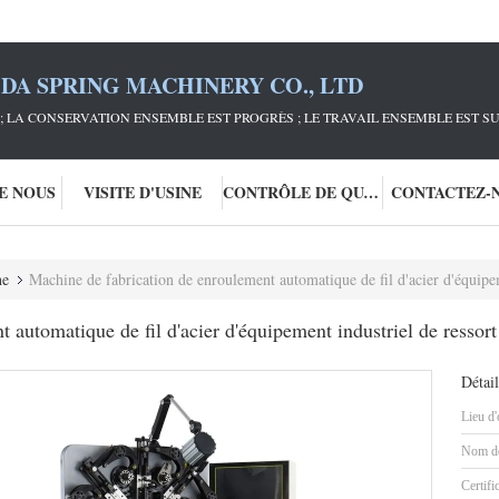
DA SPRING MACHINERY CO., LTD
; LA CONSERVATION ENSEMBLE EST PROGRÈS ; LE TRAVAIL ENSEMBLE EST S
DE NOUS
VISITE D'USINE
CONTRÔLE DE QUALITÉ
CONTACTEZ-
ne
Machine de fabrication de enroulement automatique de fil d'acier d'équipement indust
t automatique de fil d'acier d'équipement industriel de ress
Détail
Lieu d'
Nom de
Certifi