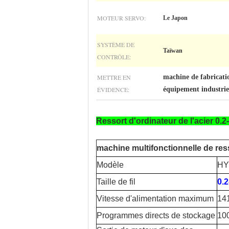
MOTEUR SERVO:
Le Japon
SYSTÈME DE
Taïwan
CONTRÔLE:
METTRE EN
machine de fabricatio
ÉVIDENCE:
équipement industrie
Ressort d'ordinateur de l'acier 0.
machine multifonctionnelle de res
Modèle
HY
Taille de fil
0.
Vitesse d'alimentation maximum
14
Programmes directs de stockage
10