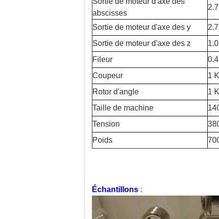
Sortie de moteur d'axe des
2.
abscisses
Sortie de moteur d'axe des y
2.
Sortie de moteur d'axe des z
1.
Fileur
0.
Coupeur
1 
Rotor d'angle
1 
Taille de machine
14
Tension
38
Poids
70
Échantillons
: