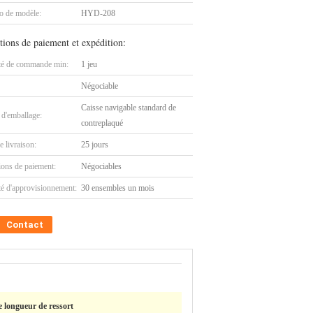
 de modèle:
HYD-208
tions de paiement et expédition:
té de commande min:
1 jeu
Négociable
Caisse navigable standard de
 d'emballage:
contreplaqué
e livraison:
25 jours
ions de paiement:
Négociables
té d'approvisionnement:
30 ensembles un mois
Contact
 longueur de ressort