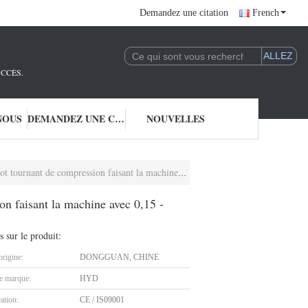
Demandez une citation
French
UCCÈS.
NOUS
DEMANDEZ UNE CITATION
NOUVELLES
de compression faisant la machine avec 0,15 - 0.80mm
n faisant la machine avec 0,15 -
s sur le produit:
origine:
DONGGUAN, CHINE
 marque:
HYD
cation:
CE / IS09001