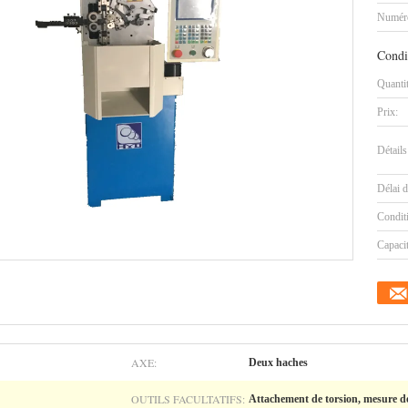
Numéro
Condi
Quanti
Prix:
Détails
Délai d
Condit
Capaci
AXE:
Deux haches
OUTILS FACULTATIFS:
Attachement de torsion, mesure de