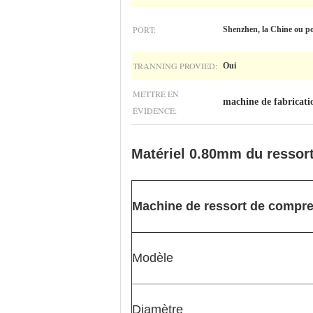
PORT:
Shenzhen, la Chine ou po
TRANNING PROVIED:
Oui
METTRE EN
machine de fabricatio
ÉVIDENCE:
Matériel 0.80mm du ressort
Machine de ressort de compr
Modèle
Diamètre