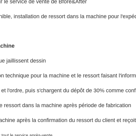
r le service de vente de Bfore&After
nible, installation de ressort dans la machine pour l'expéd
achine
ue jaillissent dessin
ion technique pour la machine et le ressort faisant l'infor
e et l'ordre, puis s'chargent du dépôt de 30% comme con
n de ressort dans la machine après période de fabrication
hine après la confirmation du ressort du client et reçoit
 tout le service après-vente