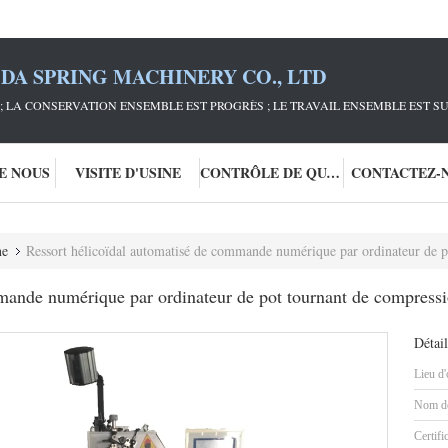
DA SPRING MACHINERY CO., LTD
; LA CONSERVATION ENSEMBLE EST PROGRÈS ; LE TRAVAIL ENSEMBLE EST S
DE NOUS
VISITE D'USINE
CONTRÔLE DE QUALITÉ
CONTACTEZ-
ne
Ressort hélicoïdal automatisé de commande numérique par ordinateur de pot tournant 
mande numérique par ordinateur de pot tournant de compressio
Détail
Lieu d'
Nom de
Certifi