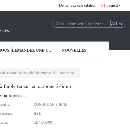
Demandez une citation
French
UCCÈS.
NOUS
DEMANDEZ UNE CITATION
NOUVELLES
 vitesse d'alimentation pour l'acier à faible teneur en carbone 2-6mm
r à faible teneur en carbone 2-6mm
s sur le produit:
origine:
DONGGUAN, CHINE
 marque:
HYD
cation:
CE / IS09001