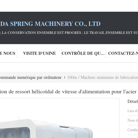
DA SPRING MACHINERY CO., LTD
; LA CONSERVATION ENSEMBLE EST PROGRÈS ; LE TRAVAIL ENSEMBLE EST S
DE NOUS
VISITE D'USINE
CONTRÔLE DE QUALITÉ
CONTACTEZ-
commande numérique par ordinateur
100m / Machine minimum de fabrication de ressort hélicoïdal de
 de ressort hélicoïdal de vitesse d'alimentation pour l'acie
Détail
Lieu d'
Nom de
Certifi