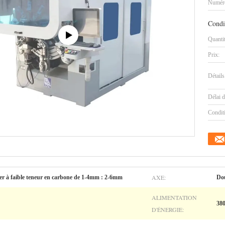
Numéro
Condi
Quanti
Prix:
Détails
Délai d
Condit
AXE:
cier à faible teneur en carbone de 1-4mm : 2-6mm
Dou
ALIMENTATION
38
D'ÉNERGIE: