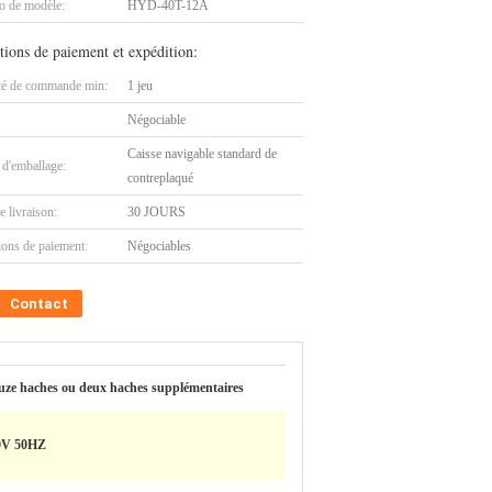
 de modèle:
HYD-40T-12A
tions de paiement et expédition:
té de commande min:
1 jeu
Négociable
Caisse navigable standard de
 d'emballage:
contreplaqué
e livraison:
30 JOURS
ions de paiement:
Négociables
Contact
ze haches ou deux haches supplémentaires
0V 50HZ