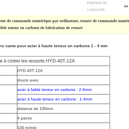
PÉRIODE DE
un
GARANTIE:
ment de commande numérique par ordinateur
ressort de commande numéri
,
ible teneur en carbone de fabrication de ressort
ans came pour acier à haute teneur en carbone 1 - 4 mm
e à cintrer les ressorts HYD-40T-12A
HYD-40T-12A
douze axes
acier à faible teneur en carbone : 2-6mm
acier à haute teneur en carbone : 1-4mm
distance de 100mm
4 paires
100 m/min