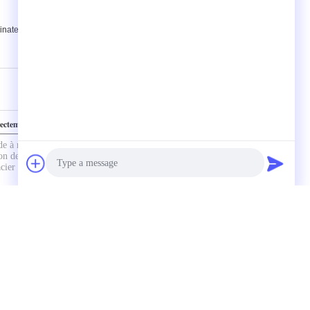
,
nateur faisant la machine
ectement à nous
Photo
Contact
Video Call
Audio Call