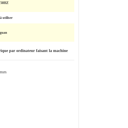
 50HZ
 à utiliser
guan
que par ordinateur faisant la machine
.5mm