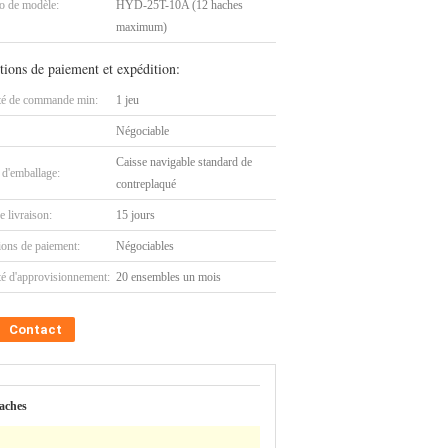
 de modèle:
HYD-25T-10A (12 haches
maximum)
tions de paiement et expédition:
té de commande min:
1 jeu
Négociable
Caisse navigable standard de
 d'emballage:
contreplaqué
e livraison:
15 jours
ions de paiement:
Négociables
té d'approvisionnement:
20 ensembles un mois
Contact
aches