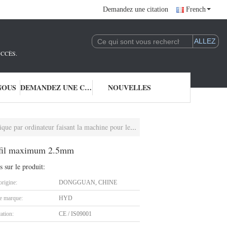
Demandez une citation
French
UCCÈS.
NOUS
DEMANDEZ UNE CITATION
NOUVELLES
teur faisant la machine pour le diamètre de fil maximum 2.5mm
de fil maximum 2.5mm
s sur le produit:
origine:
DONGGUAN, CHINE
 marque:
HYD
cation:
CE / IS09001