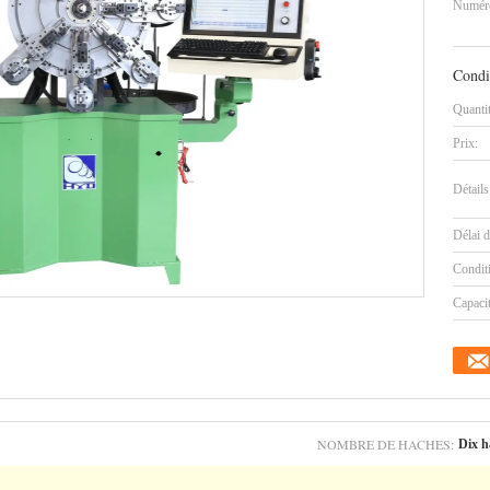
Numéro
Condi
Quanti
Prix:
Détails
Délai d
Condit
Capaci
NOMBRE DE HACHES:
Dix h