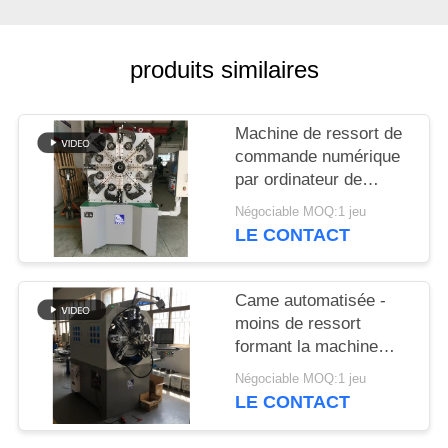
PLAN
DU
produits similaires
SITE
PRIVACY
Machine de ressort de
commande numérique
POLICY
par ordinateur de
Controlller de 3 axes
Négociable MOQ:1 jeu
guide la machine de
LE CONTACT
cintreuse de ressort
Came automatisée -
moins de ressort
formant la machine
avec haches rotatoires
Négociable MOQ:1 jeu
de fil les 12
LE CONTACT