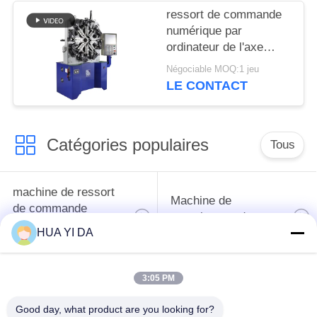
ressort de commande
numérique par
ordinateur de l'axe
5.5KW 4 ancien/ressort
Négociable MOQ:1 jeu
torsion de tension
LE CONTACT
faisant la machine
Catégories populaires
Tous
machine de ressort
Machine de
de commande
enroulement de
numérique par
ressort
HUA YI DA
ordinateur
3:05 PM
Machine de ressort
Machine à cintrer de
de compression
ressort
Good day, what product are you looking for?