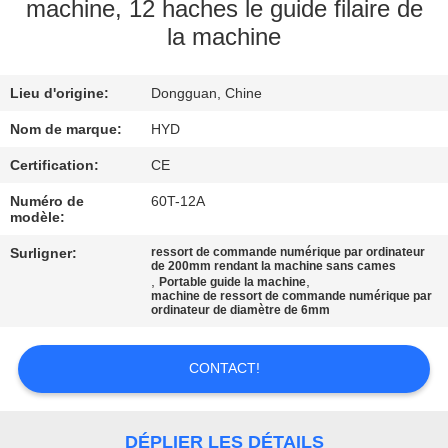
machine, 12 haches le guide filaire de
la machine
CONTRÔLE
DE
Lieu d'origine:
Dongguan, Chine
QUALITÉ
Nom de marque:
HYD
CONTACTEZ-
Certification:
CE
NOUS
Numéro de
60T-12A
modèle:
Surligner:
ressort de commande numérique par ordinateur
NOUVELLES
de 200mm rendant la machine sans cames
,
,
Portable guide la machine
machine de ressort de commande numérique par
ordinateur de diamètre de 6mm
DEMANDEZ
UNE
CONTACT!
CITATION
DÉPLIER LES DÉTAILS