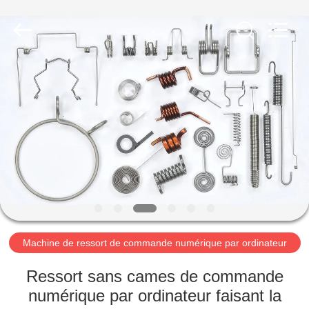
2026
Dongguan
Hua
Yi
Da
Spring
Machinery
Co.,
MAISON
Ltd.
All
Rights
Reserved.
PRODUITS
AU
SUJET
DE
NOUS
Machine de ressort de commande numérique par ordinateur
VISITE
Ressort sans cames de commande
D'USINE
numérique par ordinateur faisant la