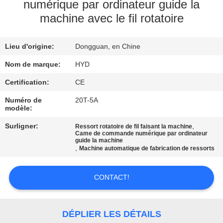
numérique par ordinateur guide la
machine avec le fil rotatoire
CONTRÔLE
DE
Lieu d'origine:
Dongguan, en Chine
QUALITÉ
Nom de marque:
HYD
CONTACTEZ-
Certification:
CE
NOUS
Numéro de
20T-5A
modèle:
Surligner:
,
Ressort rotatoire de fil faisant la machine
NOUVELLES
Came de commande numérique par ordinateur
guide la machine
,
Machine automatique de fabrication de ressorts
DEMANDEZ
UNE
CONTACT!
CITATION
DÉPLIER LES DÉTAILS