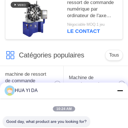
ressort de commande
numérique par
ordinateur de l'axe
5.5KW 4 ancien/ressort
Négociable MOQ:1 jeu
torsion de tension
LE CONTACT
faisant la machine
Catégories populaires
Tous
machine de ressort
Machine de
de commande
enroulement de
numérique par
ressort
HUA YI DA
ordinateur
10:24 AM
Machine de ressort
Machine à cintrer de
de compression
ressort
Good day, what product are you looking for?