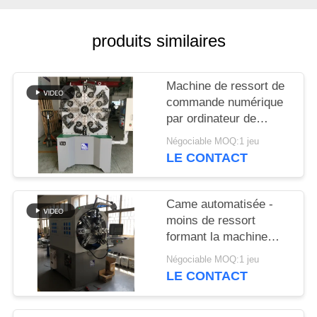
PLAN
DU
produits similaires
SITE
Machine de ressort de
PRIVACY
commande numérique
POLICY
par ordinateur de
Controlller de 3 axes
Négociable MOQ:1 jeu
guide la machine de
LE CONTACT
cintreuse de ressort
Came automatisée -
moins de ressort
formant la machine
avec haches rotatoires
Négociable MOQ:1 jeu
de fil les 12
LE CONTACT