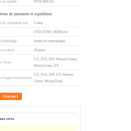
 de modèle:
HYD-40T-3A
tions de paiement et expédition:
té de commande min:
1 série
USD 27500~28500/sets
 d'emballage:
boîtier en contreplaqué
e livraison:
20 jours
L/C, D/A, D/P, Western Union,
t Terms:
MoneyGram, T/T
L/C, D/A, D/P, T/T, Western
té d'approvisionnement:
Union, MoneyGram
Contact
eaux servo