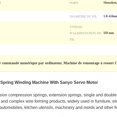
PORT:
e
Shenzhen,
DIAMÈTRE DU FIL:
1.0~4.0m
VITESSE
D'ALIMENTATION DE
110 mm
FIL:
 de commande numérique par ordinateur
Machine de remontage à ressort
,
Spring Winding Machine With Sanyo Servo Motor
sion compression springs, extension springs, single and double t
and complex wire forming products, widely used in furniture, el
 , automobiles, kitchen utensils, machinery and molds and other fi