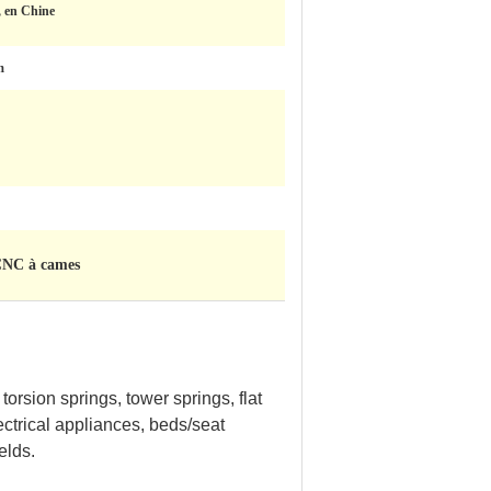
 en Chine
m
 CNC à cames
orsion springs, tower springs, flat
ectrical appliances, beds/seat
elds.