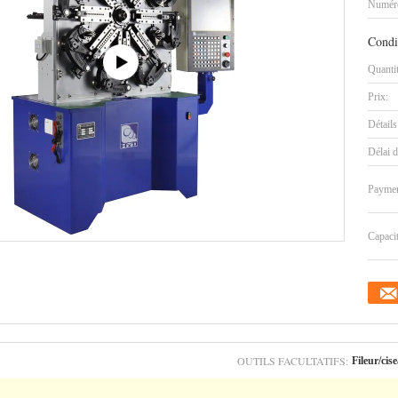
Numéro
Condi
Quanti
Prix:
Détails
Délai d
Paymen
Capaci
OUTILS FACULTATIFS:
Fileur/cis