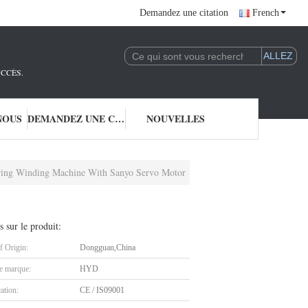
Demandez une citation
French
UCCÈS.
NOUS
DEMANDEZ UNE CITATION
NOUVELLES
ing Winding Machine With Sanyo Servo Motor
s sur le produit:
f Origin:
Dongguan,China
 marque:
HYD
cation:
CE / IS09001