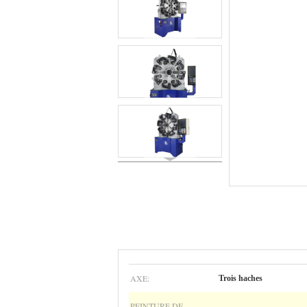
AXE:
Trois haches
PEINTURE DE