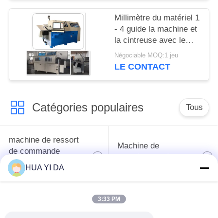
Millimètre du matériel 1
- 4 guide la machine et
la cintreuse avec le
système de contrôle de
Négociable MOQ:1 jeu
commande numérique
LE CONTACT
par ordinateur
Catégories populaires
Tous
machine de ressort
Machine de
de commande
enroulement de
numérique par
ressort
HUA YI DA
ordinateur
3:33 PM
Machine de ressort
Machine à cintrer de
de compression
ressort