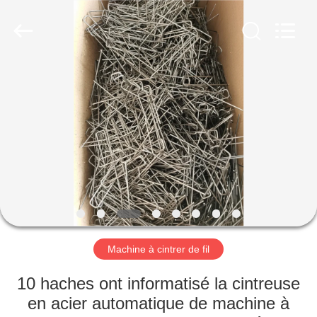
2026
Dongguan
Hua
Yi
Da
Spring
Machinery
Co.,
MAISON
Ltd.
All
Rights
Reserved.
PRODUITS
AU
SUJET
DE
NOUS
Machine à cintrer de fil
VISITE
10 haches ont informatisé la cintreuse
D'USINE
en acier automatique de machine à