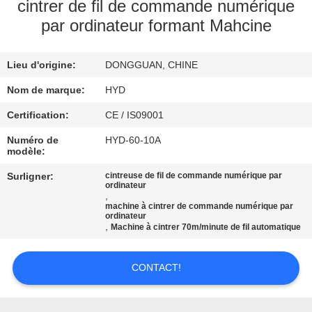
cintrer de fil de commande numérique
par ordinateur formant Mahcine
CONTRÔLE
DE
Lieu d'origine:
DONGGUAN, CHINE
QUALITÉ
Nom de marque:
HYD
CONTACTEZ-
Certification:
CE / IS09001
NOUS
Numéro de
HYD-60-10A
modèle:
Surligner:
cintreuse de fil de commande numérique par
NOUVELLES
ordinateur
,
machine à cintrer de commande numérique par
ordinateur
DEMANDEZ
,
Machine à cintrer 70m/minute de fil automatique
UNE
CONTACT!
CITATION