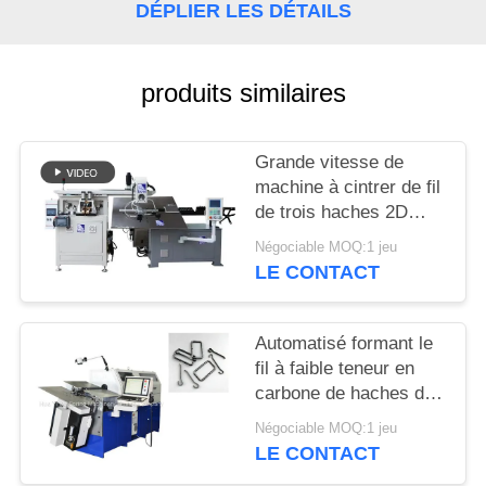
PLAN
DÉPLIER LES DÉTAILS
DU
SITE
produits similaires
PRIVACY
Grande vitesse de
POLICY
machine à cintrer de fil
de trois haches 2D
pour l'acier dur de
Négociable MOQ:1 jeu
ressort 1 - 3
LE CONTACT
millimètres
Automatisé formant le
fil à faible teneur en
carbone de haches de
la machine à cintrer 10
Négociable MOQ:1 jeu
de fil 3,0 - 8.0mm
LE CONTACT