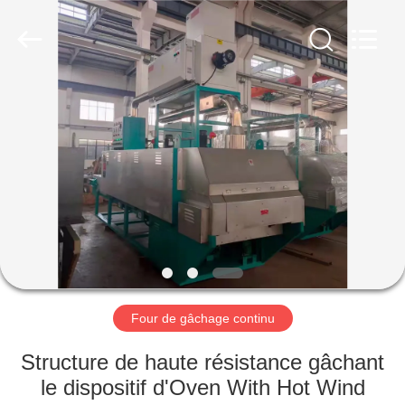
2026
Dongguan
Hua
Yi
Da
Spring
Machinery
Co.,
MAISON
Ltd.
All
Rights
Reserved.
PRODUITS
AU
SUJET
DE
NOUS
Four de gâchage continu
VISITE
Structure de haute résistance gâchant
D'USINE
le dispositif d'Oven With Hot Wind