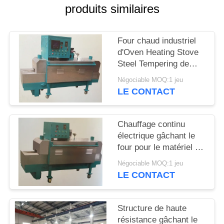
PLAN
produits similaires
DU
SITE
Four chaud industriel
d'Oven Heating Stove
Steel Tempering de
PRIVACY
ressort de vent
Négociable MOQ:1 jeu
POLICY
LE CONTACT
Chauffage continu
électrique gâchant le
four pour le matériel de
ressort de 0,10 - de
Négociable MOQ:1 jeu
6.0mm
LE CONTACT
Structure de haute
résistance gâchant le