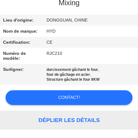
Mixing
CONTRÔLE
Lieu d'origine:
DONGGUAN, CHINE
DE
QUALITÉ
Nom de marque:
HYD
Certification:
CE
CONTACTEZ-
Numéro de
RJC210
modèle:
NOUS
Surligner:
,
durcissement gâchant le four
,
four de gâchage en acier
NOUVELLES
Structure gâchant le four 8KW
CONTACT!
DEMANDEZ
UNE
CITATION
DÉPLIER LES DÉTAILS