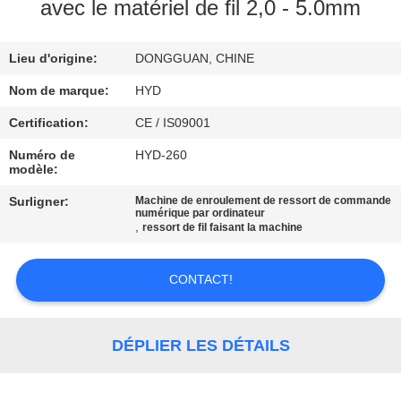
avec le matériel de fil 2,0 - 5.0mm
CONTRÔLE
Lieu d'origine:
DONGGUAN, CHINE
DE
QUALITÉ
Nom de marque:
HYD
Certification:
CE / IS09001
CONTACTEZ-
Numéro de
HYD-260
modèle:
NOUS
Surligner:
Machine de enroulement de ressort de commande
numérique par ordinateur
,
ressort de fil faisant la machine
NOUVELLES
CONTACT!
DEMANDEZ
UNE
DÉPLIER LES DÉTAILS
CITATION