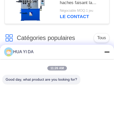
haches faisant la
machine de bobine
Négociable MOQ:1 jeu
avec le matériel de fil
LE CONTACT
2,0 - 5.0mm
Catégories populaires
Tous
HUA YI DA
machine de ressort
Machine de
de commande
enroulement de
numérique par
11:26 AM
ressort
ordinateur
Good day, what product are you looking for?
Machine de ressort
Machine à cintrer de
de compression
ressort
machine à cintrer de
guide la machine