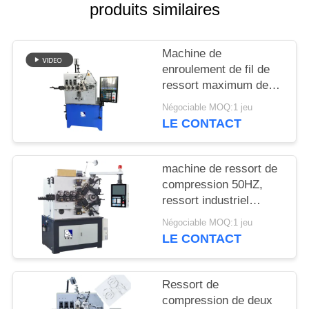
PLAN
produits similaires
DU
SITE
Machine de
enroulement de fil de
ressort maximum de
PRIVACY
Diamater 4.0mm avec
Négociable MOQ:1 jeu
POLICY
trois à cinq haches
LE CONTACT
machine de ressort de
compression 50HZ,
ressort industriel
faisant
Négociable MOQ:1 jeu
l'équipement pour le
LE CONTACT
diamètre 2,5 - 6.0mm
Ressort de
compression de deux