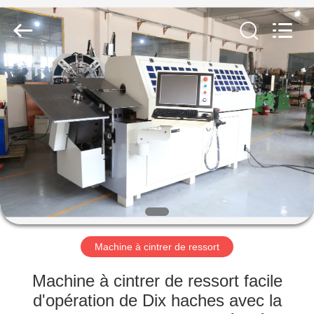
2026
Dongguan
Hua
Yi
Da
Spring
Machinery
Co.,
MAISON
Ltd.
All
Rights
Reserved.
PRODUITS
AU
SUJET
DE
NOUS
Machine à cintrer de ressort
VISITE
Machine à cintrer de ressort facile
D'USINE
d'opération de Dix haches avec la