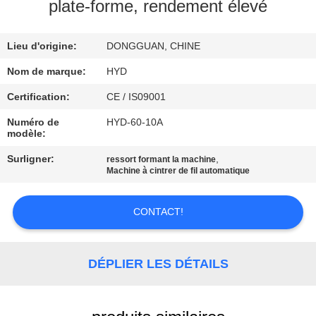
plate-forme, rendement élevé
CONTRÔLE
Lieu d'origine:
DONGGUAN, CHINE
DE
QUALITÉ
Nom de marque:
HYD
Certification:
CE / IS09001
CONTACTEZ-
Numéro de
HYD-60-10A
modèle:
NOUS
Surligner:
,
ressort formant la machine
Machine à cintrer de fil automatique
NOUVELLES
CONTACT!
DEMANDEZ
UNE
DÉPLIER LES DÉTAILS
CITATION