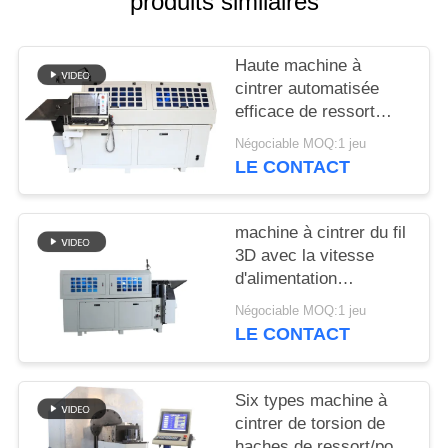
produits similaires
PLAN
DU
Haute machine à
SITE
cintrer automatisée
efficace de ressort
PRIVACY
avec Dix haches
Négociable MOQ:1 jeu
POLICY
LE CONTACT
machine à cintrer du fil
3D avec la vitesse
d'alimentation
maximum de huit
Négociable MOQ:1 jeu
haches à Dix haches
LE CONTACT
70m/minute
Six types machine à
cintrer de torsion de
haches de ressort/pot