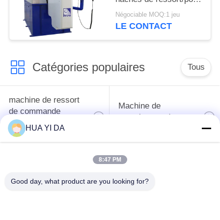
tournant à grande
Négociable MOQ:1 jeu
vitesse de ressort de
LE CONTACT
commande numérique
par ordinateur
Catégories populaires
Tous
machine de ressort
Machine de
de commande
enroulement de
numérique par
ressort
HUA YI DA
ordinateur
8:47 PM
Machine de ressort
Machine à cintrer de
de compression
ressort
Good day, what product are you looking for?
machine à cintrer de
guide la machine
fil