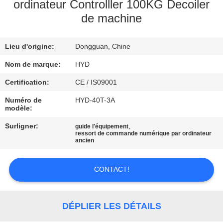
ordinateur Controlller 100KG Decoiler
de machine
CONTRÔLE
DE
Lieu d'origine:
Dongguan, Chine
QUALITÉ
Nom de marque:
HYD
CONTACTEZ-
Certification:
CE / IS09001
NOUS
Numéro de
HYD-40T-3A
modèle:
Surligner:
,
guide l'équipement
NOUVELLES
ressort de commande numérique par ordinateur
ancien
DEMANDEZ
CONTACT!
UNE
CITATION
DÉPLIER LES DÉTAILS