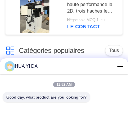
haute performance la
2D, trois haches le
guide filaire de
Négociable MOQ:1 jeu
l'équipement
LE CONTACT
Catégories populaires
Tous
HUA YI DA
machine de ressort
Machine de
de commande
enroulement de
numérique par
11:52 AM
ressort
ordinateur
Good day, what product are you looking for?
Machine de ressort
Machine à cintrer de
de compression
ressort