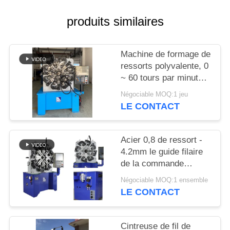
PLAN
DU
produits similaires
SITE
Machine de formage de
ressorts polyvalente, 0
PRIVACY
~ 60 tours par minute
POLICY
Servo moteur 5,5 kW
Négociable MOQ:1 jeu
avec fil de ressort de
LE CONTACT
4,2 mm
Acier 0,8 de ressort -
4.2mm le guide filaire
de la commande
numérique par
Négociable MOQ:1 ensemble
ordinateur Controlller
LE CONTACT
100KG Decoiler de
machine
Cintreuse de fil de