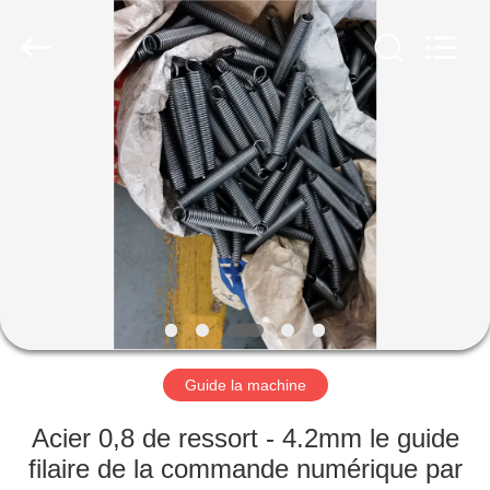
2026
Dongguan
Hua
Yi
Da
Spring
Machinery
Co.,
MAISON
Ltd.
All
Rights
Reserved.
PRODUITS
AU
SUJET
DE
NOUS
Guide la machine
VISITE
Acier 0,8 de ressort - 4.2mm le guide
D'USINE
filaire de la commande numérique par