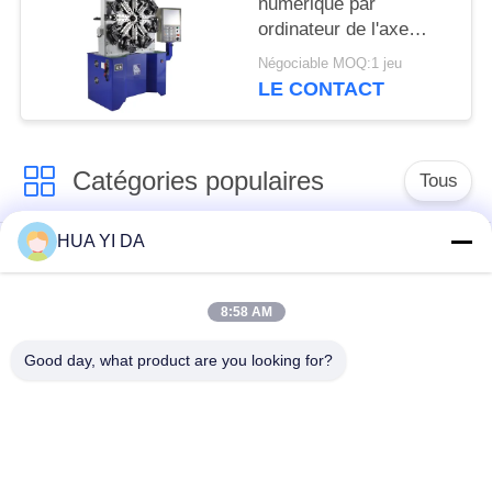
numérique par
ordinateur de l'axe
5.5KW 4 ancien/ressort
Négociable MOQ:1 jeu
torsion de tension
LE CONTACT
faisant la machine
Catégories populaires
Tous
HUA YI DA
machine de ressort
Machine de
de commande
enroulement de
numérique par
8:58 AM
ressort
ordinateur
Good day, what product are you looking for?
Machine de ressort
Machine à cintrer de
de compression
ressort
machine à cintrer de