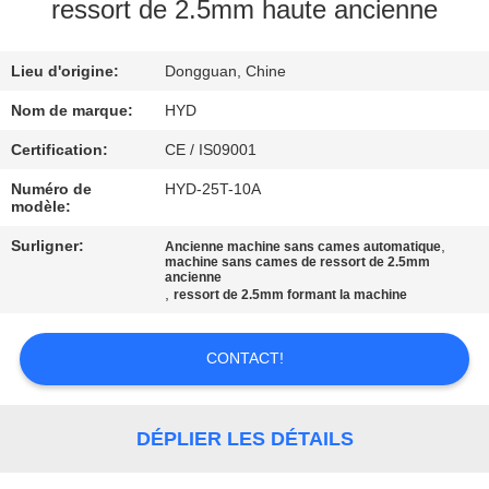
ressort de 2.5mm haute ancienne
CONTRÔLE
Lieu d'origine:
Dongguan, Chine
DE
QUALITÉ
Nom de marque:
HYD
Certification:
CE / IS09001
CONTACTEZ-
Numéro de
HYD-25T-10A
modèle:
NOUS
Surligner:
,
Ancienne machine sans cames automatique
machine sans cames de ressort de 2.5mm
ancienne
NOUVELLES
,
ressort de 2.5mm formant la machine
DEMANDEZ
CONTACT!
UNE
CITATION
DÉPLIER LES DÉTAILS