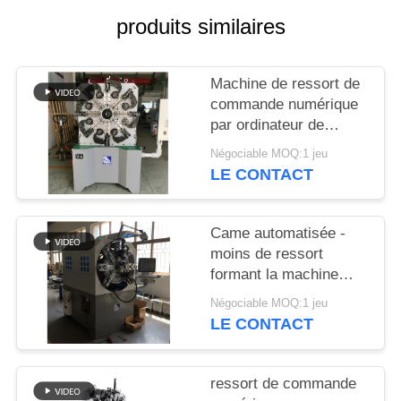
PLAN
produits similaires
DU
SITE
Machine de ressort de
commande numérique
PRIVACY
par ordinateur de
Controlller de 3 axes
POLICY
Négociable MOQ:1 jeu
guide la machine de
LE CONTACT
cintreuse de ressort
Came automatisée -
moins de ressort
formant la machine
avec haches rotatoires
Négociable MOQ:1 jeu
de fil les 12
LE CONTACT
ressort de commande