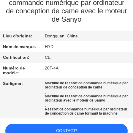
commande numérique par ordinateur
de conception de came avec le moteur
CONTRÔLE
de Sanyo
DE
QUALITÉ
Lieu d'origine:
Dongguan, Chine
Nom de marque:
HYD
CONTACTEZ-
Certification:
CE
NOUS
Numéro de
20T-4A
modèle:
NOUVELLES
Surligner:
Machine de ressort de commande numérique par
ordinateur de conception de came
,
DEMANDEZ
Machine de ressort de commande numérique par
ordinateur avec le moteur de Sanyo
,
UNE
Ressort de commande numérique par ordinateur
de conception de came formant la machine
CITATION
CONTACT!