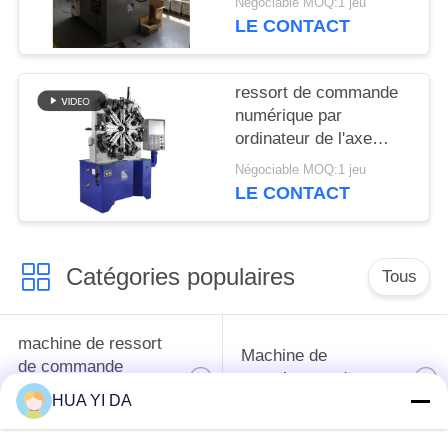
Négociable MOQ:1 jeu
de fil les 12
LE CONTACT
ressort de commande
numérique par
ordinateur de l'axe
5.5KW 4 ancien/ressort
Négociable MOQ:1 jeu
torsion de tension
LE CONTACT
faisant la machine
Catégories populaires
Tous
machine de ressort
Machine de
de commande
enroulement de
numérique par
ressort
HUA YI DA
ordinateur