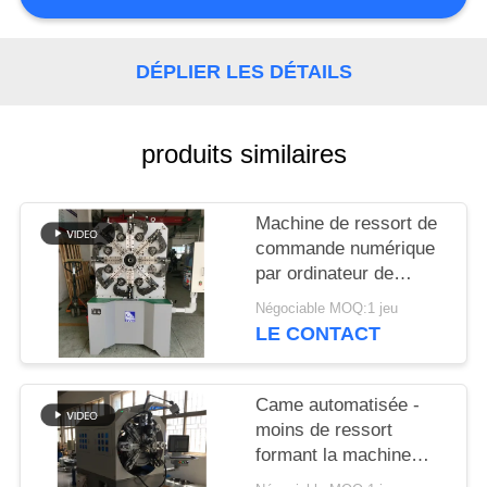
PLAN
DU
DÉPLIER LES DÉTAILS
SITE
PRIVACY
produits similaires
POLICY
Machine de ressort de
commande numérique
par ordinateur de
Controlller de 3 axes
Négociable MOQ:1 jeu
guide la machine de
LE CONTACT
cintreuse de ressort
Came automatisée -
moins de ressort
formant la machine
avec haches rotatoires