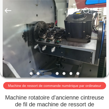
2026
Dongguan
Hua
Yi
Da
Spring
Machinery
Co.,
MAISON
Ltd.
All
Rights
Reserved.
PRODUITS
AU
SUJET
DE
NOUS
Machine de ressort de commande numérique par ordinateur
VISITE
Machine rotatoire d'ancienne cintreuse
D'USINE
de fil de machine de ressort de