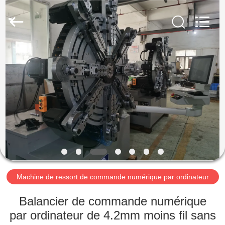
2026
Dongguan
Hua
Yi
Da
Spring
Machinery
Co.,
MAISON
Ltd.
All
Rights
Reserved.
PRODUITS
AU
SUJET
DE
NOUS
Machine de ressort de commande numérique par ordinateur
VISITE
Balancier de commande numérique
D'USINE
par ordinateur de 4.2mm moins fil sans