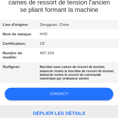
cames de ressort de tension l'ancien
se pliant formant la machine
CONTRÔLE
DE
Lieu d'origine:
Dongguan, Chine
QUALITÉ
Nom de marque:
HYD
CONTACTEZ-
Certification:
CE
NOUS
Numéro de
40T-10A
modèle:
Surligner:
,
Machine sans cames de ressort de tension
NOUVELLES
,
balancier moins la machine de ressort de tension
balancier moins le ressort de commande
numérique par ordinateur ancien
DEMANDEZ
UNE
CONTACT!
CITATION
DÉPLIER LES DÉTAILS