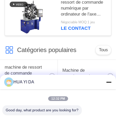
ressort de commande
numérique par
ordinateur de l'axe
5.5KW 4 ancien/ressort
Négociable MOQ:1 jeu
torsion de tension
LE CONTACT
faisant la machine
Catégories populaires
Tous
machine de ressort
Machine de
de commande
enroulement de
numérique par
ressort
HUA YI DA
ordinateur
12:32 PM
Machine de ressort
Machine à cintrer de
de compression
ressort
Good day, what product are you looking for?