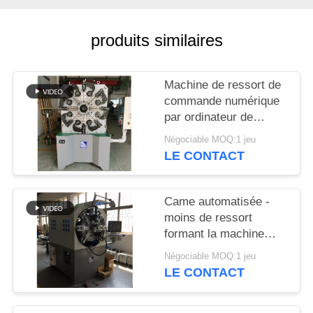
PLAN
DU
produits similaires
SITE
Machine de ressort de
PRIVACY
commande numérique
POLICY
par ordinateur de
Controlller de 3 axes
Négociable MOQ:1 jeu
guide la machine de
LE CONTACT
cintreuse de ressort
Came automatisée -
moins de ressort
formant la machine
avec haches rotatoires
Négociable MOQ:1 jeu
de fil les 12
LE CONTACT