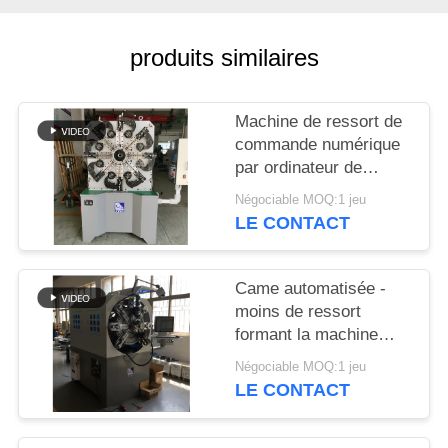
PLAN
DU
produits similaires
SITE
Machine de ressort de
PRIVACY
commande numérique
POLICY
par ordinateur de
Controlller de 3 axes
Négociable MOQ:1 jeu
guide la machine de
LE CONTACT
cintreuse de ressort
Came automatisée -
moins de ressort
formant la machine
avec haches rotatoires
Négociable MOQ:1 jeu
de fil les 12
LE CONTACT