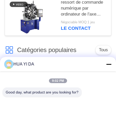
ressort de commande
numérique par
ordinateur de l'axe
5.5KW 4 ancien/ressort
Négociable MOQ:1 jeu
torsion de tension
LE CONTACT
faisant la machine
Catégories populaires
Tous
HUA YI DA
machine de ressort
Machine de
de commande
enroulement de
numérique par
9:02 PM
ressort
ordinateur
Good day, what product are you looking for?
Machine de ressort
Machine à cintrer de
de compression
ressort