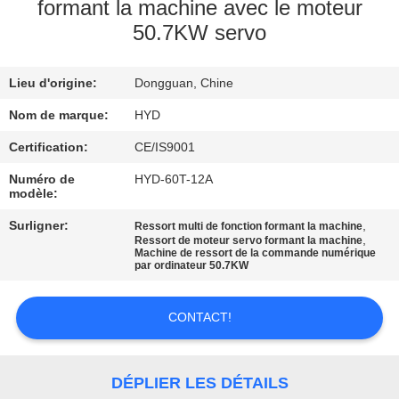
formant la machine avec le moteur
50.7KW servo
CONTRÔLE
DE
Lieu d'origine:
Dongguan, Chine
QUALITÉ
Nom de marque:
HYD
CONTACTEZ-
Certification:
CE/IS9001
NOUS
Numéro de
HYD-60T-12A
modèle:
Surligner:
,
Ressort multi de fonction formant la machine
NOUVELLES
,
Ressort de moteur servo formant la machine
Machine de ressort de la commande numérique
par ordinateur 50.7KW
DEMANDEZ
UNE
CONTACT!
CITATION
DÉPLIER LES DÉTAILS