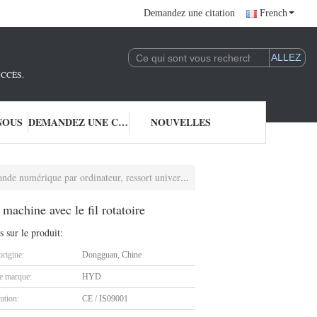
Demandez une citation
French
UCCÈS.
NOUS
DEMANDEZ UNE CITATION
NOUVELLES
inateur, ressort universel rendant la machine avec le fil rotatoire
achine avec le fil rotatoire
s sur le produit:
origine:
Dongguan, Chine
 marque:
HYD
cation:
CE / IS09001