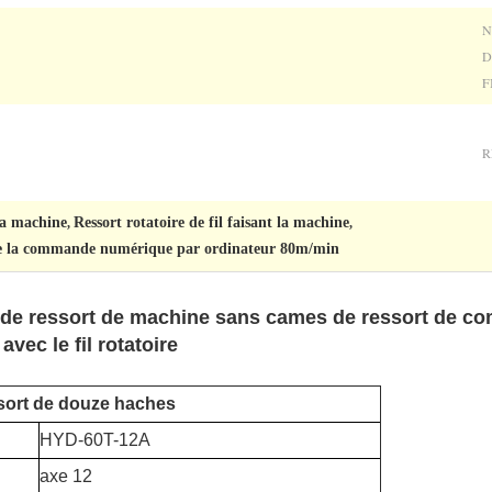
N
D
F
R
la machine
Ressort rotatoire de fil faisant la machine
,
,
de la commande numérique par ordinateur 80m/min
 de ressort de machine sans cames de ressort de 
vec le fil rotatoire
ssort de douze haches
HYD-60T-12A
axe 12