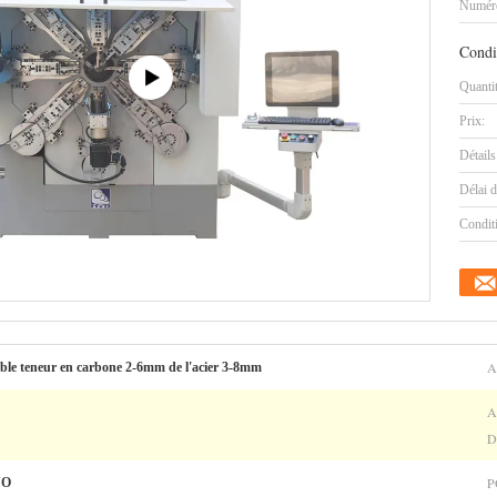
Numéro
Condi
Quanti
Prix:
Détails
Délai d
Condit
A
aible teneur en carbone 2-6mm de l'acier 3-8mm
A
D
P
YO