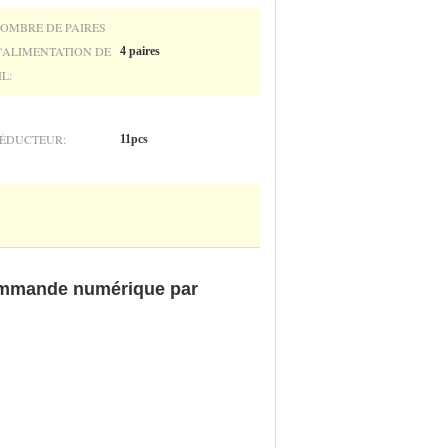
OMBRE DE PAIRES
'ALIMENTATION DE
4 paires
IL:
ÉDUCTEUR:
11pcs
commande numérique par