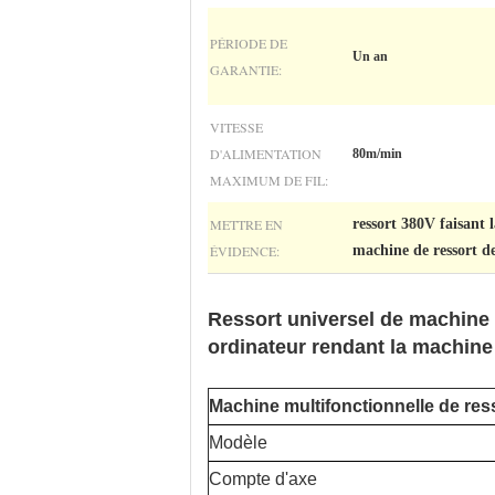
PÉRIODE DE
Un an
GARANTIE:
VITESSE
D'ALIMENTATION
80m/min
MAXIMUM DE FIL:
METTRE EN
ressort 380V faisant 
ÉVIDENCE:
machine de ressort 
Ressort universel de machine
ordinateur rendant la machine a
Machine multifonctionnelle de re
Modèle
Compte d'axe