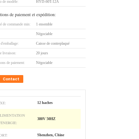
 de modèle:
HYD-60T-12A
tions de paiement et expédition:
té de commande min:
1 ensemble
Négociable
 d'emballage:
Caisse de contreplaqué
e livraison:
20 jours
ions de paiement:
Négociable
Contact
XE:
12 haches
LIMENTATION
380V 50HZ
'ÉNERGIE:
ORT:
Shenzhen, Chine