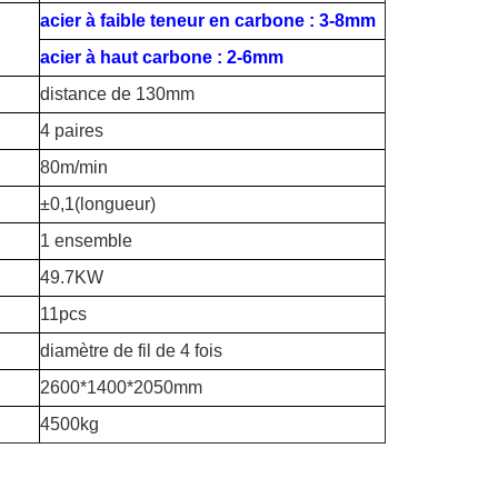
acier à faible teneur en carbone : 3-8mm
acier à haut carbone : 2-6mm
distance de 130mm
4 paires
80m/min
±
0,1(longueur)
1 ensemble
49.7KW
11pcs
diamètre de fil de 4 fois
2600*1400*2050mm
4500kg