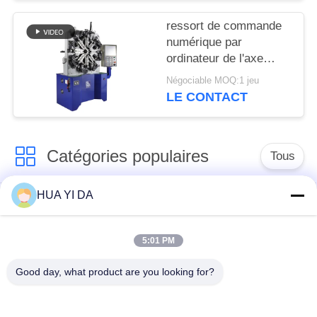
ressort de commande
numérique par
ordinateur de l'axe
5.5KW 4 ancien/ressort
Négociable MOQ:1 jeu
torsion de tension
LE CONTACT
faisant la machine
Catégories populaires
Tous
HUA YI DA
machine de ressort
Machine de
de commande
enroulement de
numérique par
5:01 PM
ressort
ordinateur
Good day, what product are you looking for?
Machine de ressort
Machine à cintrer de
de compression
ressort