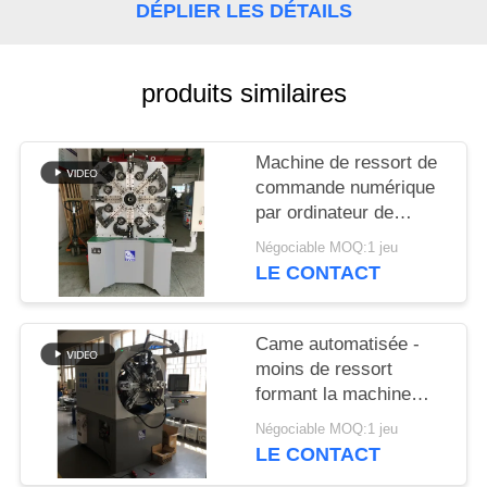
PLAN
DÉPLIER LES DÉTAILS
DU
SITE
produits similaires
PRIVACY
Machine de ressort de
POLICY
commande numérique
par ordinateur de
Controlller de 3 axes
Négociable MOQ:1 jeu
guide la machine de
LE CONTACT
cintreuse de ressort
Came automatisée -
moins de ressort
formant la machine
avec haches rotatoires
Négociable MOQ:1 jeu
de fil les 12
LE CONTACT