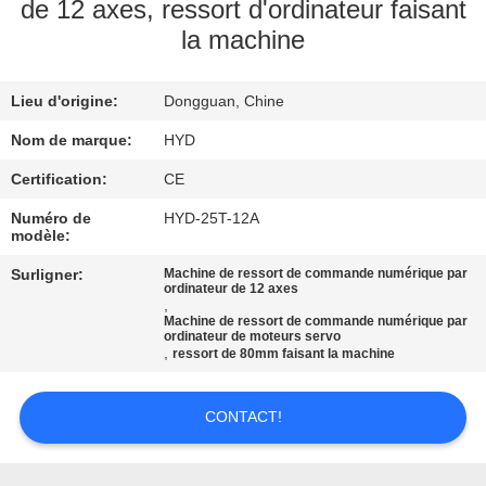
de 12 axes, ressort d'ordinateur faisant
la machine
CONTRÔLE
DE
Lieu d'origine:
Dongguan, Chine
QUALITÉ
Nom de marque:
HYD
CONTACTEZ-
Certification:
CE
NOUS
Numéro de
HYD-25T-12A
modèle:
Surligner:
Machine de ressort de commande numérique par
NOUVELLES
ordinateur de 12 axes
,
Machine de ressort de commande numérique par
ordinateur de moteurs servo
DEMANDEZ
,
ressort de 80mm faisant la machine
UNE
CONTACT!
CITATION