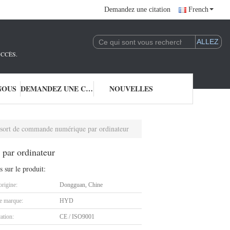
Demandez une citation
French
UCCÈS.
NOUS
DEMANDEZ UNE CITATION
NOUVELLES
ssort de commande numérique par ordinateur
par ordinateur
s sur le produit:
origine:
Dongguan, Chine
 marque:
HYD
cation:
CE / ISO9001