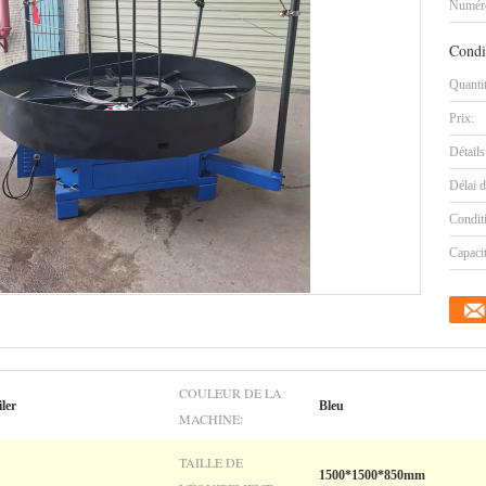
Numéro
Condi
Quanti
Prix:
Détails
Délai d
Condit
Capaci
COULEUR DE LA
ler
Bleu
MACHINE:
TAILLE DE
1500*1500*850mm