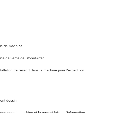
rie de machine
vice de vente de Bfore&After
stallation de ressort dans la machine pour l'expédition
ssent dessin
ique pour la machine et le ressort faisant l'information