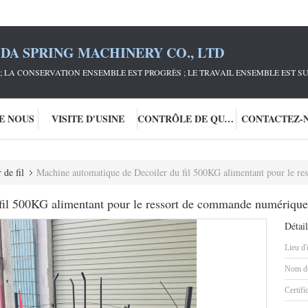
DA SPRING MACHINERY CO., LTD
; LA CONSERVATION ENSEMBLE EST PROGRÈS ; LE TRAVAIL ENSEMBLE EST S
DE NOUS
VISITE D'USINE
CONTRÔLE DE QUALITÉ
CONTACTEZ-
de fil
Machine automatique de Decoiler du fil 500KG alimentant pour le re
fil 500KG alimentant pour le ressort de commande numérique 
Détail
Lieu d'
Nom de
Certifi