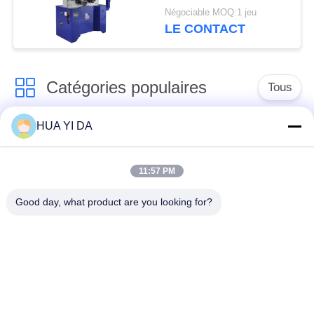
5.5KW 4 ancien/ressort
Négociable MOQ:1 jeu
torsion de tension
LE CONTACT
faisant la machine
Catégories populaires
Tous
HUA YI DA
machine de ressort
Machine de
de commande
enroulement de
numérique par
11:57 PM
ressort
ordinateur
Good day, what product are you looking for?
Machine de ressort
Machine à cintrer de
de compression
ressort
machine à cintrer de
guide la machine
fil