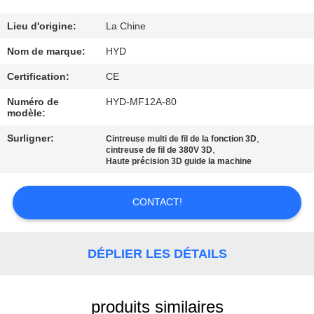
CONTRÔLE
Lieu d'origine:
La Chine
DE
Nom de marque:
HYD
QUALITÉ
Certification:
CE
Numéro de
HYD-MF12A-80
modèle:
CONTACTEZ-
NOUS
Surligner:
,
Cintreuse multi de fil de la fonction 3D
,
cintreuse de fil de 380V 3D
Haute précision 3D guide la machine
NOUVELLES
CONTACT!
DEMANDEZ
UNE
DÉPLIER LES DÉTAILS
CITATION
produits similaires