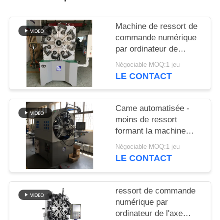
PLAN
DU
Machine de ressort de
SITE
commande numérique
par ordinateur de
Controlller de 3 axes
PRIVACY
Négociable MOQ:1 jeu
guide la machine de
LE CONTACT
POLICY
cintreuse de ressort
Came automatisée -
moins de ressort
formant la machine
avec haches rotatoires
Négociable MOQ:1 jeu
de fil les 12
LE CONTACT
ressort de commande
numérique par
ordinateur de l'axe