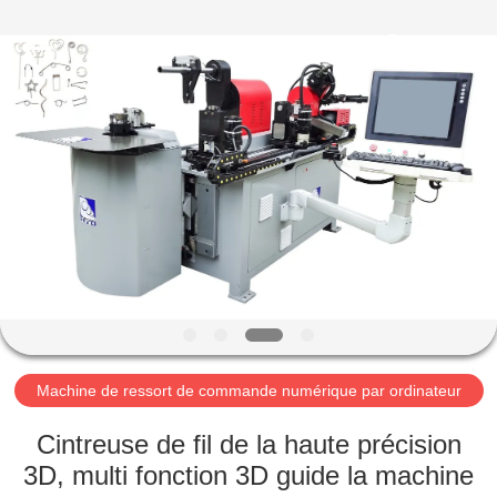
2026
Dongguan
Hua
Yi
Da
Spring
Machinery
Co.,
MAISON
Ltd.
All
Rights
Reserved.
PRODUITS
AU
SUJET
DE
NOUS
Machine de ressort de commande numérique par ordinateur
VISITE
Cintreuse de fil de la haute précision
D'USINE
3D, multi fonction 3D guide la machine