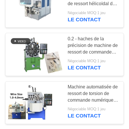
PLAN
de ressort hélicoïdal de
DU
vitesse d'alimentation
Négociable MOQ:1 jeu
pour l'acier à faible
LE CONTACT
42
SITE
teneur en carbone 2-
machine à cintrer de
6mm
PRIVACY
0.2 - haches de la
fil
précision de machine de
POLICY
ressort de commande
numérique par
Négociable MOQ:1 jeu
ordinateur de diamètre
LE CONTACT
de fil de 2.3mm hautes 3
- 4
17
Machine automatisée de
ressort de torsion de
guide la machine
commande numérique
par ordinateur avec 120
Négociable MOQ:1 jeu
mètres/vitesse maximum
LE CONTACT
minimum de bobine