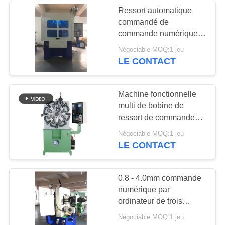
Ressort automatique
commandé de
18
commande numérique
Machine de ressort
par ordinateur faisant à
Négociable MOQ:1 jeu
machine la haute
LE CONTACT
de torsion
précision avec trois
haches
Machine fonctionnelle
multi de bobine de
ressort de commande
numérique par
13
Négociable MOQ:1 jeu
ordinateur machine à
LE CONTACT
Machine de ressort
cintrer de fil de 0,2 - de
2.3mm
de tension
0.8 - 4.0mm commande
numérique par
ordinateur de trois
haches guide la
Négociable MOQ:1 jeu
machine avec la came