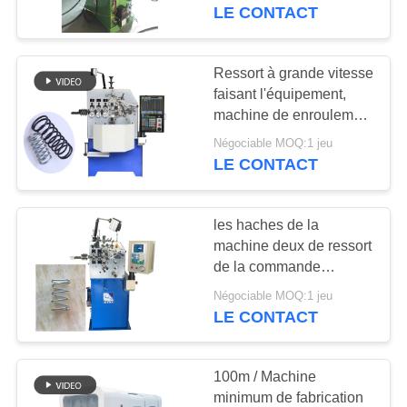
haches/grande vitesse
LE CONTACT
de 0,2 - de 2.3mm guide
CONTRÔLE
la machine
DE
Ressort à grande vitesse
37
QUALITÉ
faisant l'équipement,
Machine de ressort
machine de enroulement
de ressort industriel de
de compression
Négociable MOQ:1 jeu
CONTACTEZ-
commande numérique
LE CONTACT
par ordinateur
NOUS
les haches de la
NOUVELLES
machine deux de ressort
de la commande
42
numérique par
DEMANDEZ
Négociable MOQ:1 jeu
Machine à cintrer de
ordinateur 220V avec
LE CONTACT
UNE
550pcs
ressort
maximum/production
CITATION
minimum expédient
100m / Machine
minimum de fabrication