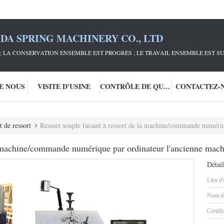
DA SPRING MACHINERY CO., LTD
; LA CONSERVATION ENSEMBLE EST PROGRÈS ; LE TRAVAIL ENSEMBLE EST S
DE NOUS
VISITE D'USINE
CONTRÔLE DE QUALITÉ
CONTACTEZ-
 de ressort
Ressort souple faisant à ressort de la machine/commande numérique par ordin
la machine/commande numérique par ordinateur l'ancienne mac
Détail
Lieu d'
Nom de
Certifi