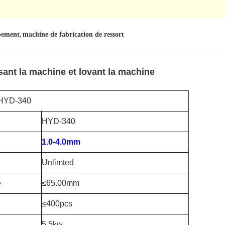
ipement
machine de fabrication de ressort
,
sant la machine et lovant la machine
 HYD-340
HYD-340
1.0-4.0mm
Unlimted
e
≤65.00mm
≤400pcs
5.5kw