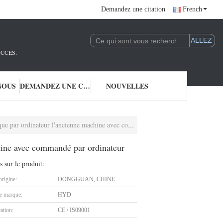
Demandez une citation
French
UCCÈS.
NOUS
DEMANDEZ UNE CITATION
NOUVELLES
ateur l'ancienne machine avec commandé par ordinateur
hine avec commandé par ordinateur
s sur le produit:
origine:
DONGGUAN, CHINE
 marque:
HYD
cation:
CE / IS09001