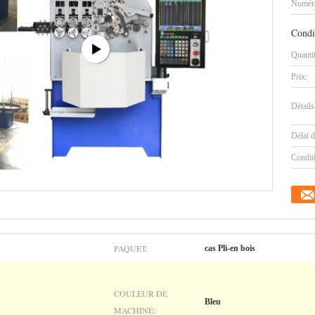
Numéro
Condi
Quanti
Prix:
Détails
Délai d
Condit
PAQUET:
cas Pli-en bois
COULEUR DE
Bleu
MACHINE: