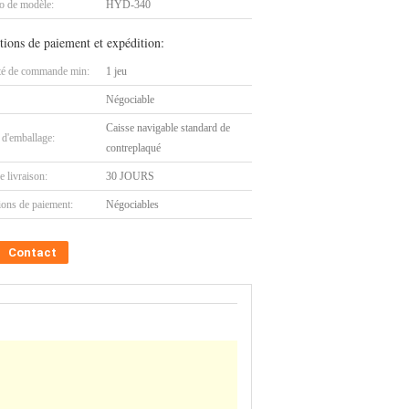
 de modèle:
HYD-340
tions de paiement et expédition:
té de commande min:
1 jeu
Négociable
Caisse navigable standard de
 d'emballage:
contreplaqué
e livraison:
30 JOURS
ions de paiement:
Négociables
Contact