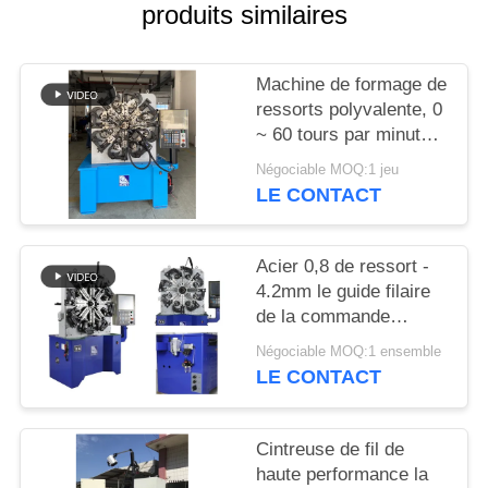
PLAN
produits similaires
DU
SITE
Machine de formage de
ressorts polyvalente, 0
~ 60 tours par minute
PRIVACY
Servo moteur 5,5 kW
Négociable MOQ:1 jeu
POLICY
avec fil de ressort de
LE CONTACT
4,2 mm
Acier 0,8 de ressort -
4.2mm le guide filaire
de la commande
numérique par
Négociable MOQ:1 ensemble
ordinateur Controlller
LE CONTACT
100KG Decoiler de
machine
Cintreuse de fil de
haute performance la