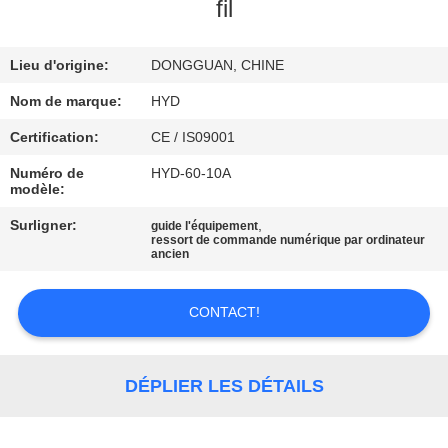
fil
CONTRÔLE
Lieu d'origine:
DONGGUAN, CHINE
DE
QUALITÉ
Nom de marque:
HYD
Certification:
CE / IS09001
CONTACTEZ-
Numéro de
HYD-60-10A
modèle:
NOUS
Surligner:
,
guide l'équipement
ressort de commande numérique par ordinateur
ancien
NOUVELLES
CONTACT!
DEMANDEZ
UNE
DÉPLIER LES DÉTAILS
CITATION