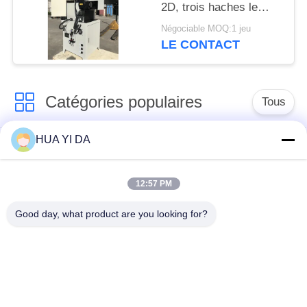
2D, trois haches le
guide filaire de
Négociable MOQ:1 jeu
l'équipement
LE CONTACT
Catégories populaires
Tous
HUA YI DA
machine de ressort
Machine de
de commande
enroulement de
numérique par
12:57 PM
ressort
ordinateur
Good day, what product are you looking for?
Machine de ressort
Machine à cintrer de
de compression
ressort
machine à cintrer de
guide la machine