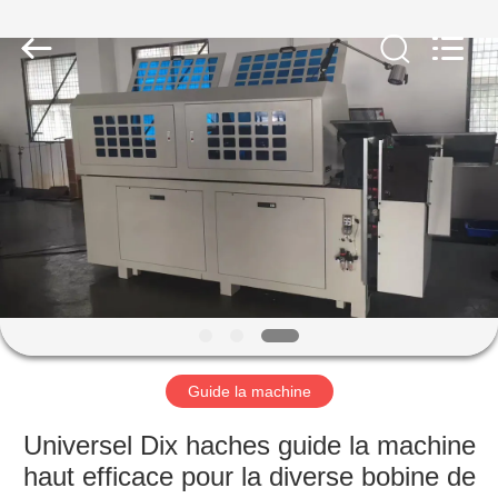
2026
Dongguan
Hua
Yi
Da
Spring
Machinery
Co.,
MAISON
Ltd.
All
Rights
Reserved.
PRODUITS
AU
SUJET
DE
NOUS
Guide la machine
VISITE
Universel Dix haches guide la machine
D'USINE
haut efficace pour la diverse bobine de