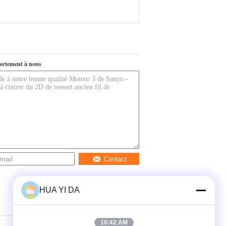
ectement à nous
Contact
HUA YI DA
10:42 AM