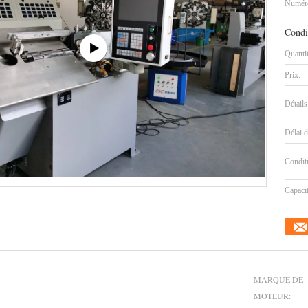
Numéro
Condi
Quanti
Prix:
Détails
Délai d
Condit
Capaci
MARQUE DE
MOTEUR: