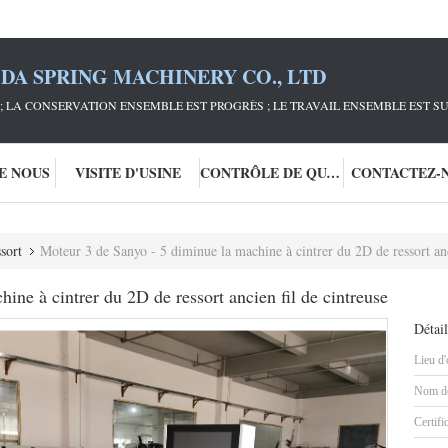
DA SPRING MACHINERY CO., LTD
; LA CONSERVATION ENSEMBLE EST PROGRÈS ; LE TRAVAIL ENSEMBLE EST S
DE NOUS
VISITE D'USINE
CONTRÔLE DE QUALITÉ
CONTACTEZ-
sort
Moteur 3 de Sanyo - 5 diminue la machine à cintrer du 2D de ressort anc
ine à cintrer du 2D de ressort ancien fil de cintreuse
Détail
Lieu d'
Nom de
Certifi