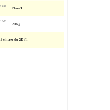
R DE
Phase 3
 DE
200kg
à cintrer du 2D fil