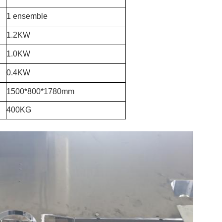
1 ensemble
1.2KW
1.0KW
0.4KW
1500*800*1780mm
400KG