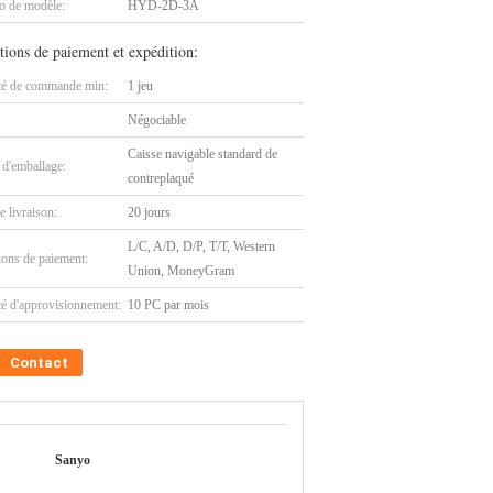
 de modèle:
HYD-2D-3A
tions de paiement et expédition:
té de commande min:
1 jeu
Négociable
Caisse navigable standard de
 d'emballage:
contreplaqué
e livraison:
20 jours
L/C, A/D, D/P, T/T, Western
ions de paiement:
Union, MoneyGram
té d'approvisionnement:
10 PC par mois
Contact
Sanyo