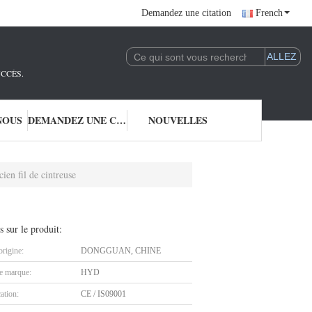
Demandez une citation
French
UCCÈS.
NOUS
DEMANDEZ UNE CITATION
NOUVELLES
ien fil de cintreuse
s sur le produit:
origine:
DONGGUAN, CHINE
 marque:
HYD
cation:
CE / IS09001