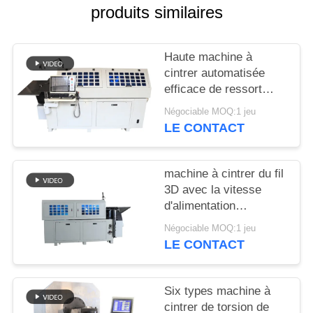
PLAN
produits similaires
DU
SITE
Haute machine à
cintrer automatisée
efficace de ressort
PRIVACY
avec Dix haches
Négociable MOQ:1 jeu
POLICY
LE CONTACT
machine à cintrer du fil
3D avec la vitesse
d'alimentation
maximum de huit
Négociable MOQ:1 jeu
haches à Dix haches
LE CONTACT
70m/minute
Six types machine à
cintrer de torsion de