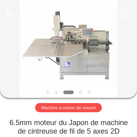
2026
Dongguan
Hua
Yi
Da
Spring
Machinery
Co.,
MAISON
Ltd.
All
Rights
Reserved.
PRODUITS
AU
SUJET
DE
NOUS
Machine à cintrer de ressort
VISITE
6.5mm moteur du Japon de machine
D'USINE
de cintreuse de fil de 5 axes 2D