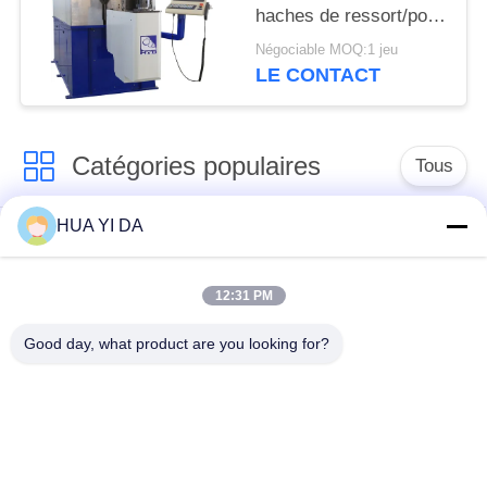
haches de ressort/pot
tournant à grande
Négociable MOQ:1 jeu
vitesse de ressort de
LE CONTACT
commande numérique
par ordinateur
Catégories populaires
Tous
HUA YI DA
machine de ressort
Machine de
de commande
enroulement de
numérique par
12:31 PM
ressort
ordinateur
Good day, what product are you looking for?
Machine de ressort
Machine à cintrer de
de compression
ressort
machine à cintrer de
guide la machine