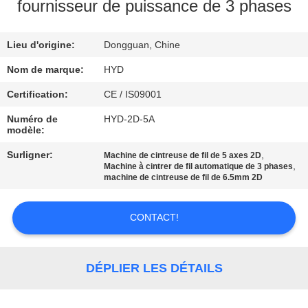
fournisseur de puissance de 3 phases
CONTRÔLE
Lieu d'origine:
Dongguan, Chine
DE
QUALITÉ
Nom de marque:
HYD
Certification:
CE / IS09001
CONTACTEZ-
Numéro de
HYD-2D-5A
modèle:
NOUS
Surligner:
,
Machine de cintreuse de fil de 5 axes 2D
,
Machine à cintrer de fil automatique de 3 phases
NOUVELLES
machine de cintreuse de fil de 6.5mm 2D
CONTACT!
DEMANDEZ
UNE
CITATION
DÉPLIER LES DÉTAILS