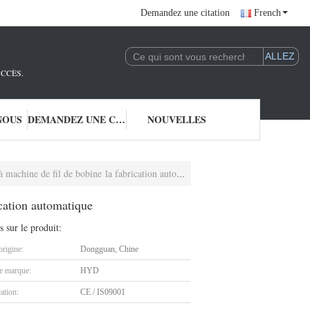
Demandez une citation
French
UCCÈS.
NOUS
DEMANDEZ UNE CITATION
NOUVELLES
hine de fil de bobine la fabrication automatique
cation automatique
s sur le produit:
origine:
Dongguan, Chine
 marque:
HYD
cation:
CE / IS09001