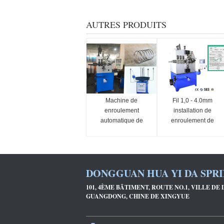
AUTRES PRODUITS
Machine de
Fil 1,0 - 4.0mm
enroulement
installation de
automatique de
enroulement de
ressort de torsion
gisement de
380V avec le
machine de ressort
système 2.7KW
de trois haches
servo
DONGGUAN HUA YI DA SPRI
101, 4ÈME BÂTIMENT, ROUTE NO.1, VILLE D
GUANGDONG, CHINE DE XINGYUE