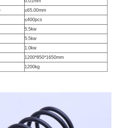
0.01mm
e
≤65.00mm
≤400pcs
5.5kw
5.5kw
1.0kw
1200*850*1650mm
1200kg