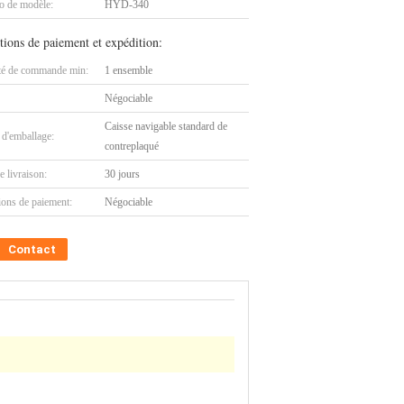
 de modèle:
HYD-340
tions de paiement et expédition:
té de commande min:
1 ensemble
Négociable
Caisse navigable standard de
 d'emballage:
contreplaqué
e livraison:
30 jours
ions de paiement:
Négociable
Contact