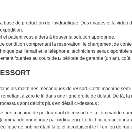
 la base de production de
hydraulique. Des images et la vidéo 
l'
expédition.
l et patient vous aidera à trouver la solution appropriée.
otre condition comprenant la réservation, le chargement de conte
hnique par l'email et le téléphone, techniciens sera disponible sur
rement fournies au cours de
période de garantie (un an), coût i
la
RESSORT
uit dans les machines mécaniques de ressort. Cette machine semi-
 remettant à zéro le fil dans une ligne droite de défaut. De là, la
rocessus sont décrits plus en détail ci-dessous :
ise une machine de pot tournant de ressort de la commande num
t (commande numérique par ordinateur). Le technicien actionnan
cifique de bobine étant faite et introduisent le fil en jeu de roulea