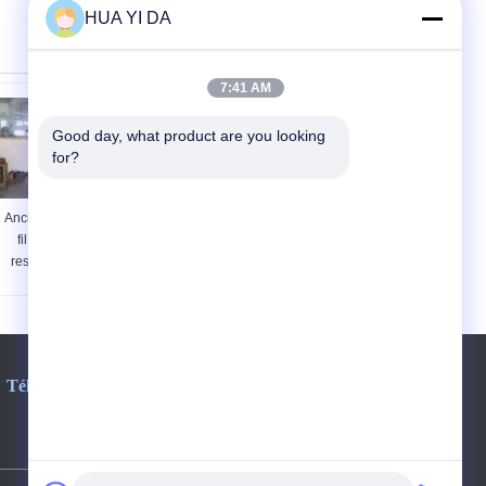
HUA YI DA
7:41 AM
Good day, what product are you looking 
for?
Ancien diamètre de
Machine de
fil maximum de
enroulement de
ressort de ressort
ressort de
commandé superbe
commande
de moteur servo
numérique,
0.80mm
120pcs/ressort
minimum faisant
l'équipement
Téléphone:
86-0769-82786825