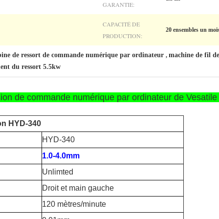
GARANTIE:
CAPACITÉ DE
20 ensembles un moi
PRODUCTION:
obine de ressort de commande numérique par ordinateur
machine de fil 
,
ent du ressort 5.5kw
on de commande numérique par ordinateur de Vesatile p
ion HYD-340
HYD-340
1.0-4.0mm
Unlimted
Droit et main gauche
120 mètres/minute