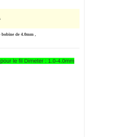
s
de bobine de 4.0mm
,
our le fil Dimeter : 1.0-4.0mm