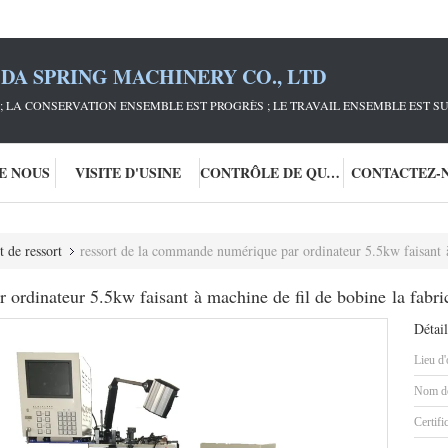
DA SPRING MACHINERY CO., LTD
; LA CONSERVATION ENSEMBLE EST PROGRÈS ; LE TRAVAIL ENSEMBLE EST S
DE NOUS
VISITE D'USINE
CONTRÔLE DE QUALITÉ
CONTACTEZ-
 de ressort
ressort de la commande numérique par ordinateur 5.5kw faisant à mac
 ordinateur 5.5kw faisant à machine de fil de bobine la fabri
Détail
Lieu d'
Nom de
Certifi