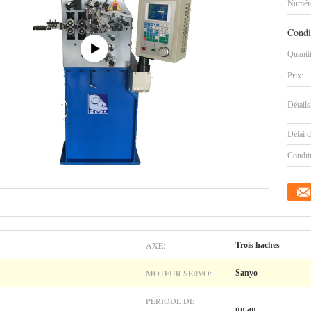
Numéro
Condi
Quanti
Prix:
Détails
Délai d
Condit
AXE:
Trois haches
MOTEUR SERVO:
Sanyo
PÉRIODE DE
un an