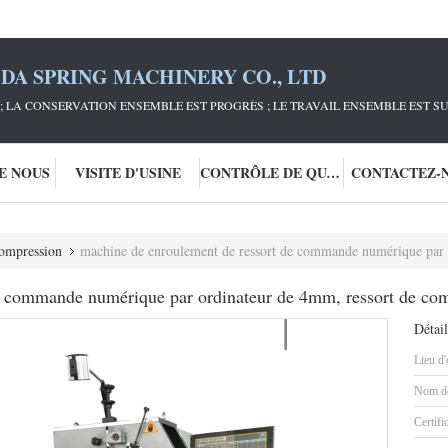
DA SPRING MACHINERY CO., LTD
; LA CONSERVATION ENSEMBLE EST PROGRÈS ; LE TRAVAIL ENSEMBLE EST S
DE NOUS
VISITE D'USINE
CONTRÔLE DE QUALITÉ
CONTACTEZ-
compression
machine de enroulement de ressort de commande numérique par ordinateur
e commande numérique par ordinateur de 4mm, ressort de com
Détail
Lieu d'
Nom de
Certifi