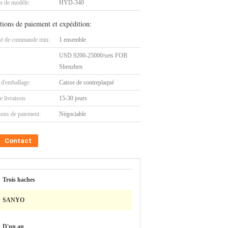
 de modèle:
HYD-340
tions de paiement et expédition:
té de commande min:
1 ensemble
USD 9200-25000/sets FOB
Shenzhen
 d'emballage:
Caisse de contreplaqué
e livraison:
15-30 jours
ions de paiement:
Négociable
Contact
Trois haches
SANYO
D'un an