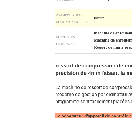
ALIMENTATION
illimité
MAXIMUM DE FIL:
machine de enroulem
METTRE EN
Machine de enroulem
ÉVIDENCE:
Ressort de haute préc
ressort de compression de en
précision de 4mm faisant la 
La machine de ressort de compressio
moderne de gestion par ordinateur av
programme sont facilement placées et
Le séparateur d'appareil de contrôle e