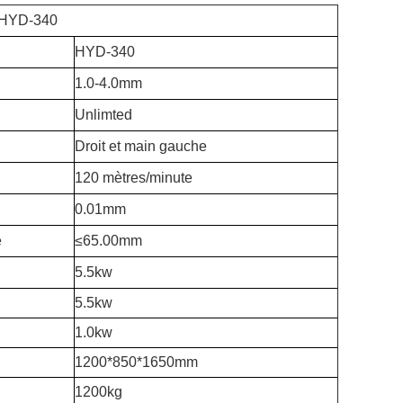
n HYD-340
HYD-340
1.0-4.0mm
Unlimted
Droit et main gauche
120 mètres/minute
0.01mm
e
≤65.00mm
5.5kw
5.5kw
1.0kw
1200*850*1650mm
1200kg