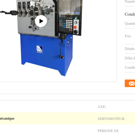
Numéro
Condi
Quanti
Prix:
Détails
Délai d
Condit
AXE:
SERVOMOTEUR:
mécanique
PÉRIODE DE