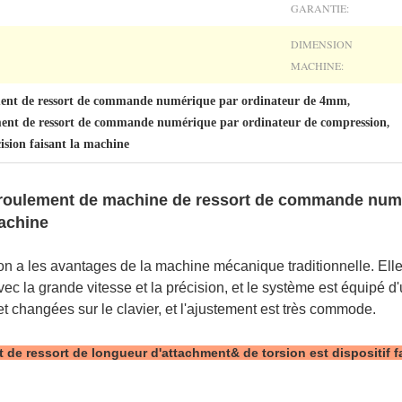
GARANTIE:
DIMENSION
MACHINE:
ent de ressort de commande numérique par ordinateur de 4mm
,
ent de ressort de commande numérique par ordinateur de compression
,
ision faisant la machine
roulement de machine de ressort de commande numé
machine
n a les avantages de la machine mécanique traditionnelle. Ell
ec la grande vitesse et la précision, et le système est équipé d
 changées sur le clavier, et l'ajustement est très commode.
t de ressort de longueur d'attachment& de torsion est dispositif fa