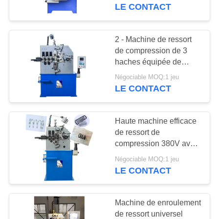
système CNC de Taiwan
LE CONTACT
CONTRÔLE
DE
2 - Machine de ressort
37
QUALITÉ
de compression de 3
Machine de ressort
haches équipée de
pleins conducteurs de
de compression
Négociable MOQ:1 jeu
CONTACTEZ-
Digital
LE CONTACT
NOUS
Haute machine efficace
NOUVELLES
de ressort de
compression 380V avec
42
le système 2.7KW servo
DEMANDEZ
Négociable MOQ:1 jeu
Machine à cintrer de
LE CONTACT
UNE
ressort
CITATION
Machine de enroulement
de ressort universel