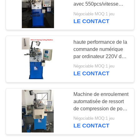
PLAN
avec 550pcs/vitesse
DU
maximum minimum de
Négociable MOQ:1 jeu
production
LE CONTACT
40
SITE
machine à cintrer de
PRIVACY
haute performance de la
fil
commande numérique
POLICY
par ordinateur 220V de
ressort de haches
Négociable MOQ:1 jeu
puissantes du pot
LE CONTACT
tournant 2 ou 3 pour
différents ressorts
17
Machine de enroulement
automatisée de ressort
guide la machine
de compression de pot
tournant de commande
Négociable MOQ:1 jeu
numérique par
LE CONTACT
ordinateur