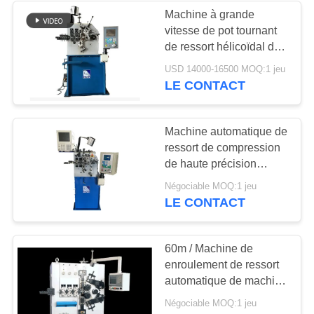
Machine à grande
vitesse de pot tournant
18
de ressort hélicoïdal de
Machine de ressort
machine de fabrication
USD 14000-16500 MOQ:1 jeu
du ressort 4.5KW
LE CONTACT
de torsion
Machine automatique de
ressort de compression
de haute précision
formant la machine de
13
Négociable MOQ:1 jeu
enroulement
LE CONTACT
Machine de ressort
de tension
60m / Machine de
enroulement de ressort
automatique de machine
de fil de Min Six Axes
Négociable MOQ:1 jeu
Helical Spring